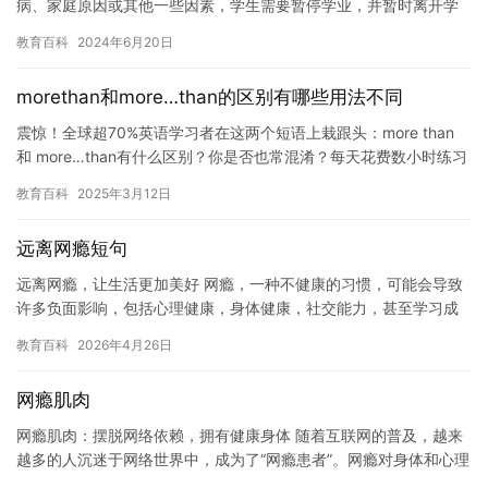
病、家庭原因或其他一些因素，学生需要暂停学业，并暂时离开学
校。在这种情况下，如何处理休学期间的费用和学费问题成为了一
教育百科
2024年6月20日
个重要议…
morethan和more…than的区别有哪些用法不同
震惊！全球超70%英语学习者在这两个短语上栽跟头：more than
和 more…than有什么区别？你是否也常混淆？每天花费数小时练习
却依然不得要领？其实这些问题并非无解。 根…
教育百科
2025年3月12日
远离网瘾短句
远离网瘾，让生活更加美好 网瘾，一种不健康的习惯，可能会导致
许多负面影响，包括心理健康，身体健康，社交能力，甚至学习成
绩。因此，我们应该尽可能地避免网瘾，让生活更加健康和美好。
教育百科
2026年4月26日
网…
网瘾肌肉
网瘾肌肉：摆脱网络依赖，拥有健康身体 随着互联网的普及，越来
越多的人沉迷于网络世界中，成为了“网瘾患者”。网瘾对身体和心理
健康的危害越来越受到人们的关注。然而，传统的药物治疗和心理…