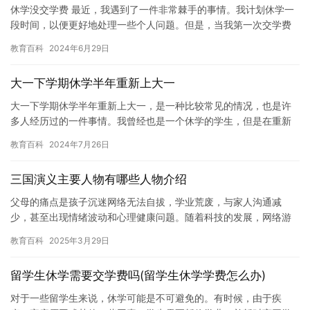
休学没交学费 最近，我遇到了一件非常棘手的事情。我计划休学一
段时间，以便更好地处理一些个人问题。但是，当我第一次交学费
时，我意识到我陷入了一个困境。 我原本打算在休学期间打工赚
教育百科
2024年6月29日
钱，…
大一下学期休学半年重新上大一
大一下学期休学半年重新上大一，是一种比较常见的情况，也是许
多人经历过的一件事情。我曾经也是一个休学的学生，但是在重新
上大一的时候，我意识到了休学的重要性和必要性。 在大一下学期
教育百科
2024年7月26日
的时…
三国演义主要人物有哪些人物介绍
父母的痛点是孩子沉迷网络无法自拔，学业荒废，与家人沟通减
少，甚至出现情绪波动和心理健康问题。随着科技的发展，网络游
戏、短视频 APP 越来越吸引孩子的注意力，导致他们忽视了学习和
教育百科
2025年3月29日
现…
留学生休学需要交学费吗(留学生休学学费怎么办)
对于一些留学生来说，休学可能是不可避免的。有时候，由于疾