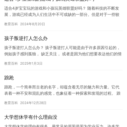
适合4岁宝宝玩的游戏和小孩玩英雄联盟好吗？ 随着科技的不断发
展，游戏已经成为人们生活中不可或缺的一部分。但是对于一些较
小的孩子来说，游戏可能会带来一些安全隐患。因此，我们应该根
教育百科
2024年8月20日
据孩…
孩子叛逆打人怎么办
孩子叛逆打人怎么办？ 孩子叛逆打人可能是由于许多原因引起的，
例如孩子感到孤独， 缺乏关注， 或者是因为他们想要表达他们的情
感。当我们发现孩子开始打人时，我们该怎么办？ 我们应该先冷…
教育百科
2025年1月3日
踉跄
踉跄，一个简单而古老的名字，却蕴含着无尽的魅力和力量。它代
表着一种不安和混乱的感觉，也象征着一种探索和发现的过程。 踉
跄的历史可以追溯到公元前5000年左右，当时它是地球上的一种
教育百科
2024年12月28日
古…
大学想休学有什么理由没
大学想休学的理由有很多，最常见的原因是因为学业压力。许多学