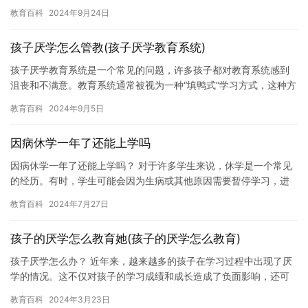
也越来越长，这给家长带来了许多问题。如果孩子沉迷于手机，家
教育百科
2024年9月24日
长应…
孩子厌学怎么管教(孩子厌学教育系统)
孩子厌学教育系统是一个常见的问题，许多孩子都对教育系统感到
沮丧和不满意。教育系统通常被视为一种“填鸭式”学习方式，这种方
式让孩子被迫学习，而不是享受学习的过程。 然而，孩子厌学教
教育百科
2024年9月5日
育…
因病休学一年了还能上学吗
因病休学一年了还能上学吗？ 对于许多学生来说，休学是一个常见
的经历。有时，学生可能会因为生病或其他原因需要暂停学习，进
行药物治疗或治疗。然而，对于某些学生来说，休学可能会对他们
教育百科
2024年7月27日
的未…
孩子的厌学怎么教育她(孩子的厌学怎么教育)
孩子厌学怎么办？ 近年来，越来越多的孩子在学习过程中出现了厌
学的情况。这不仅对孩子的学习成绩和成长造成了负面影响，还可
能导致孩子对学习失去兴趣和信心。那么，孩子厌学怎么办？下面
教育百科
2024年3月23日
是一…