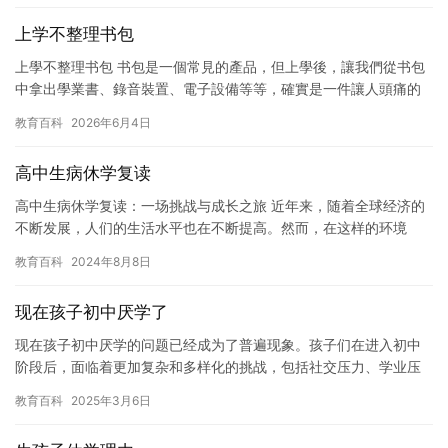
上学不整理书包
上學不整理书包 书包是一個常見的產品，但上學後，讓我們從书包
中拿出學業書、錄音裝置、電子設備等等，確實是一件讓人頭痛的
事情。為什麼我們沒有辦法在學期間實現「上學不整理书包」呢？
教育百科
2026年6月4日
首…
高中生病休学复读
高中生病休学复读：一场挑战与成长之旅 近年来，随着全球经济的
不断发展，人们的生活水平也在不断提高。然而，在这样的环境
下，有些人却不幸患上了一些疾病。对于这些问题，有些人选择逃
教育百科
2024年8月8日
避，而…
现在孩子初中厌学了
现在孩子初中厌学的问题已经成为了普遍现象。孩子们在进入初中
阶段后，面临着更加复杂和多样化的挑战，包括社交压力、学业压
力、自我认知和价值观的转变等等。这些问题往往会让孩子们感到
教育百科
2025年3月6日
疲惫和…