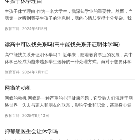
生孩子休学理由
生孩子休学理由 作为一名大学生，我深知学业的重要性。然而，当
我第一次听到我要生孩子的消息时，我的心情却变得十分复杂。我
决定休学一段时间，以便我能专注于我的家庭和婴儿。这是我做出
教育百科
2024年6月5日
的一…
读高中可以找关系吗(高中能找关系开证明休学吗)
高中能找关系开证明休学吗？ 近年来，随着教育事业的发展，高中
休学已经成为越来越多学生选择的一种处理方式。而对于想要休学
的学生而言，如何开具休学证明成为了他们必须要面对的问题。那
教育百科
2024年7月11日
么，…
网瘾的动机
网瘾的动机 网瘾是一种严重的心理健康问题，它导致人们沉迷于网
络世界，失去与家人和朋友的联系，影响学业和职业，甚至身心健
康。网瘾的原因有很多，其中最常见的是缺乏现实生活中的社交互
教育百科
2025年9月13日
动和…
抑郁症医生会让休学吗