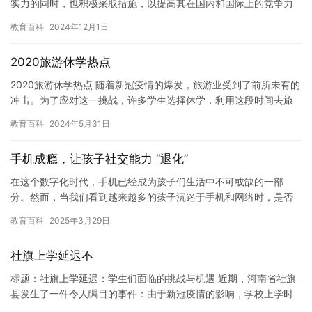
实力的同时，也积极采取措施，以提高其在国内和国际上的竞争力
和影响力。据最新排名，海南大学在2025年将会进一步上升，…
教育百科
2024年12月1日
2020旅游休学热点
2020旅游休学热点 随着新冠疫情的爆发，旅游业受到了前所未有的
冲击。为了应对这一挑战，许多学生选择休学，利用这段时间去旅
游。这一趋势在2020年得到了进一步发展。本文将探讨202…
教育百科
2024年5月31日
手机成瘾，让孩子社交能力 “退化”
在这个数字化时代，手机已经成为孩子们生活中不可或缺的一部
分。然而，当我们看到越来越多的孩子沉迷于手机和网络时，是否
想过这种现象带给我们的不仅是简单的“网瘾”问题？青少年的社交能
教育百科
2025年3月29日
力正…
社旗上学延迟不
标题：社旗上学延迟：学生们面临的挑战与机遇 近期，河南省社旗
县发生了一件令人瞩目的事件：由于新冠疫情的影响，学校上学时
间延迟了。这对学生们来说，是一个巨大的挑战，但同时也给他们