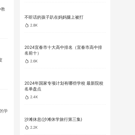
种教
不听话的孩子趴在妈妈腿上被打
2.8K
2024宜春市十大高中排名（宜春市高中排
名前十）
度
2.6K
2024年国家专项计划有哪些学校 最新院校
名单盘点
2.4K
的学
沙滩休息(沙滩休学旅行第三集)
2.2K