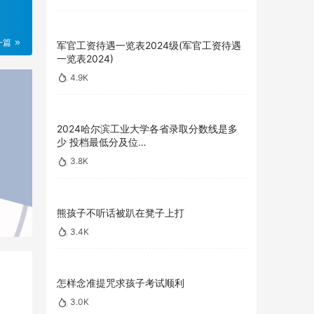
一篇
军官工资待遇一览表2024级(军官工资待遇
一览表2024)
4.9K
2024哈尔滨工业大学各省录取分数线是多
少 投档最低分及位…
3.8K
熊孩子不听话被趴在凳子上打
3.4K
怎样念准提咒求孩子考试顺利
3.0K