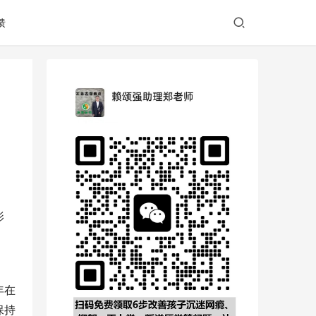
馈
影
年在
保持