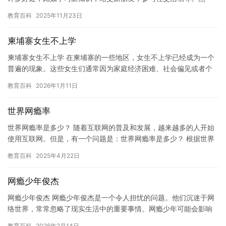
而，有时候孩子们可能会感到焦虑，不想上学。这可能是由于许多
教育百科
2025年11月23日
原因，…
柬埔寨女生不上学
柬埔寨女生不上学 在柬埔寨的一些地区，女生不上学已经成为一个
普遍的现象。这些女生们通常因为家庭经济困难、社会偏见或者个
人原因而被迫放弃学业。 在柬埔寨，经济困难是女生不上学的一个
教育百科
2026年1月11日
重…
世界网瘾率
世界网瘾率是多少？ 随着互联网的普及和发展，越来越多的人开始
使用互联网。但是，有一个问题是：世界网瘾率是多少？ 根据世界
卫生组织的数据，全球网瘾率为10%到15%。这个数字看起来不…
教育百科
2025年4月22日
网瘾少年俊杰
网瘾少年俊杰 网瘾少年俊杰是一个令人担忧的问题。他们沉迷于网
络世界，常常忽略了现实生活中的重要事情。网瘾少年可能会影响
他们的学习，社交生活和未来的前途。 网瘾少年俊杰可能从早上8
教育百科
2026年2月14日