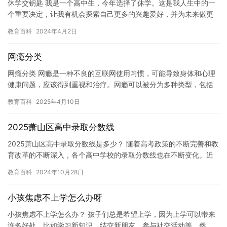
休学交钥匙 我是一个高中生，今年选择了休学。这是我人生中的一
个重要决定，让我有机会探索自己更多的兴趣爱好，并为未来做更
好的准备。 在休学期间，我参加了一些活动，包括绘画、音乐和阅
教育百科
2024年4月2日
读…
网瘾分类
网瘾分类 网瘾是一种不良的互联网使用习惯，可能导致身体和心理
健康问题，应该得到重视和治疗。网瘾可以被分为多种类型，包括
游戏成瘾、社交成瘾、电子邮件成瘾、视频成瘾等。每种成瘾都有
教育百科
2025年4月10日
其特…
2025萧山区高中录取分数线
2025萧山区高中录取分数线是多少？ 随着高考政策的不断完善和教
育改革的不断深入，各个高中学校的录取分数线也在不断变化。近
日，根据多家媒体报道，2025萧山区高中录取分数线已经出来…
教育百科
2024年10月28日
小孩焦虑不上学怎么办呀
小孩焦虑不上学怎么办？ 孩子们总是希望上学，因为上学可以带来
许多好处，比如学习新知识，结交新朋友，参与社交活动等。然