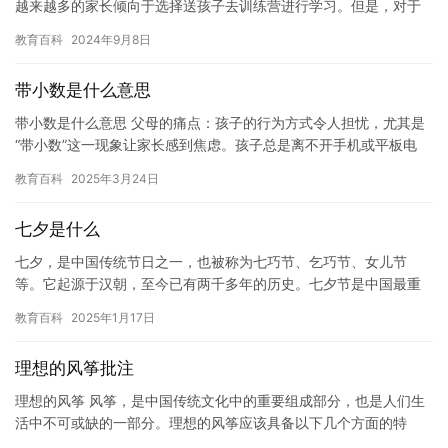
越来越多的家长倾向于选择送孩子去训练营进行学习。但是，对于
有些厌学的孩子来说，这种学习方式并不可取。因此，对于这类孩
教育百科
2024年9月8日
子，…
带小数是什么意思
带小数是什么意思 父母的痛点：孩子的行为方式令人担忧，尤其是
“带小数”这一现象让家长感到焦虑。孩子总是离不开手机或平板电
脑，随时随地都在使用这些电子设备。“带小数”不仅意味着孩子过…
教育百科
2025年3月24日
七夕是什么
七夕，是中国传统节日之一，也被称为七巧节、乞巧节、女儿节
等。它起源于汉朝，至今已有两千多年的历史。七夕节是中国最重
要的传统节日之一，也是中国女孩庆祝的传统节日之一。 七夕节有
教育百科
2025年1月17日
着丰富…
理想的风筝批注
理想的风筝 风筝，是中国传统文化中的重要组成部分，也是人们生
活中不可或缺的一部分。理想的风筝应该具备以下几个方面的特
点： 一、结构精致 理想的风筝应该由精美的设计构成，包括外壳、