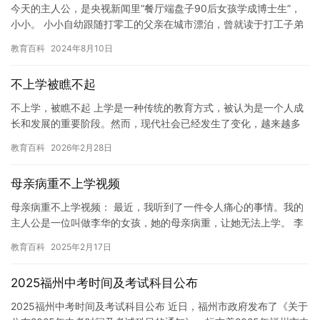
今天的主人公，是央视新闻里“餐厅端盘子90后女孩学成博士生”，
小小。 小小自幼跟随打零工的父亲在城市漂泊，曾就读于打工子弟
学校，13岁被迫辍学，16岁父亲意外去世。她做过十几种工作…
教育百科
2024年8月10日
不上学被瞧不起
不上学，被瞧不起 上学是一种传统的教育方式，被认为是一个人成
长和发展的重要阶段。然而，现代社会已经发生了变化，越来越多
的人认为不上学也可以成功。然而，对于那些没有接受过多教育的
教育百科
2026年2月28日
人来…
母亲病重不上学视频
母亲病重不上学视频： 最近，我听到了一件令人痛心的事情。我的
主人公是一位叫做李华的女孩，她的母亲病重，让她无法上学。 李
华是一个勤奋好学的女孩，她从小就喜欢学习，并且总是能够取得
教育百科
2025年2月17日
好…
2025福州中考时间及考试科目公布
2025福州中考时间及考试科目公布 近日，福州市政府发布了《关于