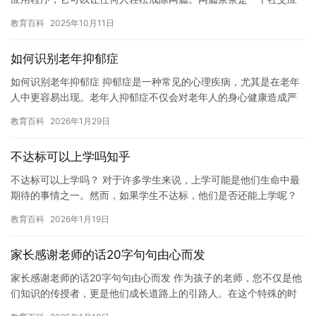
用程序，用户可以在其中与其他有网瘾的人交流，分享自己的经验
教育百科
2025年10月11日
和…
如何识别老年抑郁症
如何识别老年抑郁症 抑郁症是一种常见的心理疾病，尤其是在老年
人中更容易出现。老年人抑郁症不仅会对老年人的身心健康造成严
重影响，还会对他们的家庭和社会产生负面影响。因此，识别老年
教育百科
2026年1月29日
人抑…
不达标可以上学吗知乎
不达标可以上学吗？ 对于许多学生来说，上学可能是他们生命中最
期待的事情之一。然而，如果学生不达标，他们是否还能上学呢？
这是一个值得探讨的问题。 在许多国家，学校都有严格的标准来评
教育百科
2026年1月19日
估…
家长感谢老师的话20字句句由心而发
家长感谢老师的话20字句句由心而发 作为孩子的老师，您不仅是他
们知识的传授者，更是他们成长道路上的引路人。在这个特殊的时
刻，我想向您表达我最真挚的感激之情。感谢您对孩子的爱和关