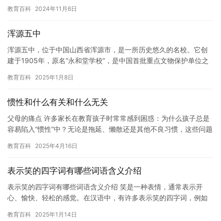
所拥有悠久历史和优秀声誉的高校。学校位于长沙市岳麓山脚下，…
教育百科
2024年11月6日
浑源五中
浑源五中，位于中国山西省浑源市，是一所历史悠久的名校。它创
建于1905年，原名“永和堂学校”，是中国首批重点文物保护单位之
一。在历史的沉淀中，浑源五中逐渐形成了自己独特的校园文化和…
教育百科
2025年1月8日
惯性和什么有关和什么无关
父母的痛点 许多家长在教育孩子时常常感到困惑：为什么孩子总是
容易陷入“惯性”中？无论是拖延、懒散还是其他不良习惯，这些问题
似乎总是在不经意间重复出现。父母看着孩子因为习惯问题而浪费…
教育百科
2025年4月16日
表示笑的四字词有哪些词语含义介绍
表示笑的四字词有哪些词语含义介绍 笑是一种表情，通常表示开
心、愉快、轻松的感觉。在汉语中，有许多表示笑的四字词，例如
“滑稽”、“喜剧”、“大笑”、“笑逐颜开”等等。这些词语的含义不…
教育百科
2025年1月14日