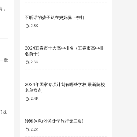
情，
不听话的孩子趴在妈妈腿上被打
2.8K
2024宜春市十大高中排名（宜春市高中排
名前十）
一章
2.6K
2024年国家专项计划有哪些学校 最新院校
名单盘点
2.4K
们既
沙滩休息(沙滩休学旅行第三集)
2.2K