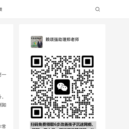
馈
要一
务。
例如
非常