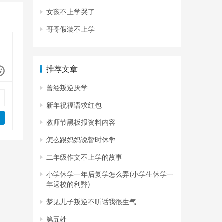
女孩不上学哭了
哥哥假装不上学
推荐文章
曾经叛逆厌学
新年祝福语求红包
教师节黑板报资料内容
怎么跟妈妈说暂时休学
二年级作文不上学的故事
小学休学一年后复学怎么弄(小学生休学一
年返校的利弊)
梦见儿子叛逆不听话我很生气
第五姓