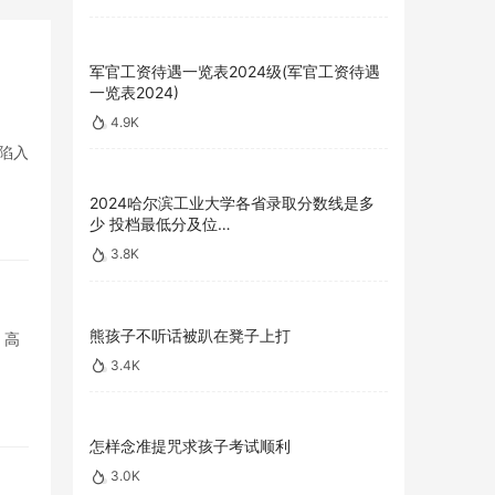
军官工资待遇一览表2024级(军官工资待遇
一览表2024)
4.9K
陷入
2024哈尔滨工业大学各省录取分数线是多
少 投档最低分及位…
3.8K
熊孩子不听话被趴在凳子上打
。高
3.4K
怎样念准提咒求孩子考试顺利
3.0K