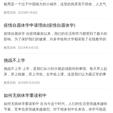
毓秀是一个位于中国南方的小城市，这里的风景美不胜收，人文气
息也很浓郁。 钟林毓秀的市中心有着一座古老的庙宇，这座庙宇名
教育百科
2025年1月9日
为“…
疫情自愿休学申请理由(疫情自愿休学)
疫情自愿休学 自疫情爆发以来，我们的生活和学习都受到了极大的
影响。为了保护我们的健康，许多学校和大学都采取了在线教学的
方式，而学生们也不得不在家中参加学习。然而，这种方式并不总
教育百科
2024年4月3日
是完…
挑战不上学
挑战不上学 上学，是我们从小到大都必须面对的事情。每天早上起
床，穿上校服，背上书包，去学校上课。这是我们认为最正常的事
情，也是我们成长的必经之路。但是，现在有些人认为，上学并不
教育百科
2025年10月4日
是他…
如何无病休学重读初中
如何无病休学重读初中 在当今这个时代，人们的生活变得越来越快
节奏，竞争也变得越来越激烈。对于很多初中生来说，休学可能是