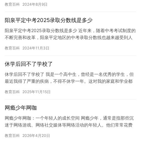
递呼吁：理解、尊重、陪伴抑郁症患者，他们需要被看到。戳图
教育百科
2024年8月9日
↓↓…
阳泉平定中考2025录取分数线是多少
阳泉平定中考2025录取分数线是多少 近年来，随着中考考试制度的
不断完善和改革，阳泉平定地区的中考录取分数线也越来越受到人
们的关注。目前，2025年阳泉平定中考录取分数线还没有公布…
教育百科
2024年11月3日
休学后回不了学校了
休学后回不了学校了 我是一个高中生，曾经是一名优秀的学生，但
最近我得了严重的疾病，不得不休学一年。这对我的家庭和学业都
造成了巨大的影响，但我已经做出了这个决定，我希望能在家里更
教育百科
2025年11月15日
好地…
网瘾少年网咖
网瘾少年网咖：一个年轻人的成长空间 网瘾少年，通常是指那些沉
迷于网络游戏、网络社交媒体等网络活动的年轻人。他们常常花费
大量时间在线，甚至忽略学业、家庭和社交生活。然而，网瘾少年
教育百科
2026年4月20日
也可…