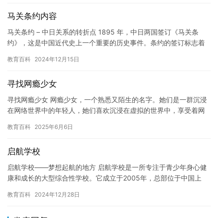
马关条约内容
马关条约 – 中日关系的转折点 1895 年，中日两国签订《马关条
约》，这是中国近代史上一个重要的历史事件。条约的签订标志着
日本在中国领土上的非法扩张达到了顶峰，也标志…
教育百科
2024年12月15日
寻找网瘾少女
寻找网瘾少女 网瘾少女，一个熟悉又陌生的名字。她们是一群沉浸
在网络世界中的年轻人，她们喜欢沉浸在虚拟的世界中，享受着网
络带来的快乐，却常常忽略了现实生活中的重要事情。然而，随着
教育百科
2025年6月6日
网络…
启航学校
启航学校——梦想起航的地方 启航学校是一所专注于青少年身心健
康和成长的大型综合性学校。它成立于2005年，总部位于中国上
海，在全国范围内拥有多个分支机构。 学校的使命是通过提供全
教育百科
2024年12月28日
面…