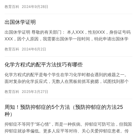
用手机对孩子的身体健康和学习成绩都有不利影响。因此，家长应
教育百科
2024年9月28日
该适…
出国休学证明
出国休学证明 尊敬的有关部门： 本人XXX，性别XXX，身份证号码
XXX，因个人原因，我需要出国休学一段时间，特此申请出国休学
证明。 在我进入大学之后，我发现自己对于这个世界的认知…
教育百科
2024年6月2日
化学方程式的配平方法技巧有哪些
化学方程式的配平是每个学生在学习化学时都会遇到的难题之一。
面对复杂的化学反应式，无数人在黑板前抓耳挠腮，试图找到那个
看似简单却让人抓狂的平衡点。这种焦虑并不仅仅源于对未知知识
教育百科
2025年3月27日
点的恐…
周知！预防抑郁症的5个方法（预防抑郁症的方法25
种）
抑郁症不等同于“坏心情”，而是一种疾病。抑郁症可防可治，但我国
抑郁症就诊率偏低。更多人应平等对待、关心关爱抑郁症患者。传