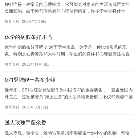
抑郁症是一种常见的心理疾病，它可能会对患者的生活造成巨大的
负面影响。由于抑郁症患者的心理健康问题，许多学生选择休学一
段时间来缓解他们的病情。然而，休学对于抑郁症患者来说并不是
教育百科
2024年7月9日
容易的…
休学的病假条好开吗
休学的病假条好开吗？ 对于学生来说，休学是一种比较常见的现
象。特别是在青春期和大学时期，学生们的身体和心理健康往往会
出现问题，导致他们需要请假一段时间来休息和治疗。休学的病假
教育百科
2025年11月18日
条是学…
071登陆舰一共多少艘
近年来，071型综合登陆舰作为中国海军的重要装备，一直备受国内
外关注。这款被誉为“海上巨兽”的大型两栖攻击舰，不仅代表着中国
造船工业的顶尖水平，更是中国海军走向深蓝的关键一步。然而…
教育百科
2025年3月12日
送人玫瑰手留余香
送人玫瑰手留余香，这句话常常用来形容送一份小小的礼物，却给