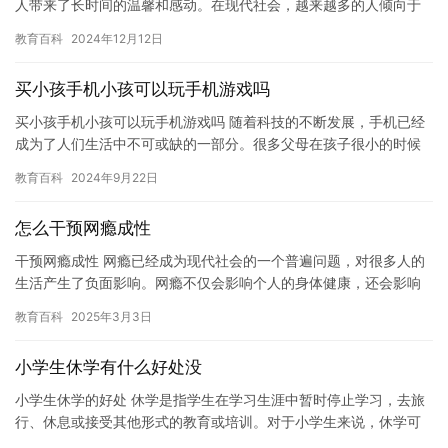
人带来了长时间的温馨和感动。在现代社会，越来越多的人倾向于
通过送花来表达爱意和感激之情，而这种传统习俗也越来越受到人
教育百科
2024年12月12日
们的重…
买小孩手机小孩可以玩手机游戏吗
买小孩手机小孩可以玩手机游戏吗 随着科技的不断发展，手机已经
成为了人们生活中不可或缺的一部分。很多父母在孩子很小的时候
就开始给他们购买手机，希望能够通过手机为孩子带来更多的乐趣
教育百科
2024年9月22日
和知…
怎么干预网瘾成性
干预网瘾成性 网瘾已经成为现代社会的一个普遍问题，对很多人的
生活产生了负面影响。网瘾不仅会影响个人的身体健康，还会影响
到学业、工作和人际关系。因此，干预网瘾成性已经成为了一个必
教育百科
2025年3月3日
要的…
小学生休学有什么好处没
小学生休学的好处 休学是指学生在学习生涯中暂时停止学习，去旅
行、休息或接受其他形式的教育或培训。对于小学生来说，休学可
能是一种很好的选择，因为它可以为他们的学习和生活带来许多好