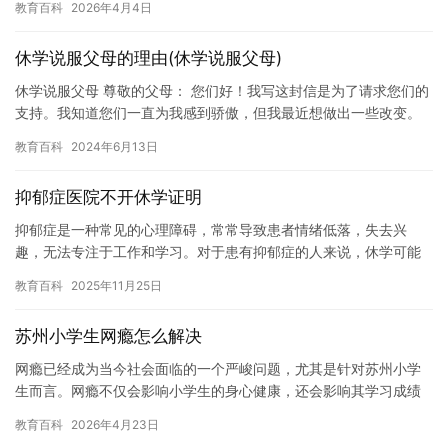
教育百科
2026年4月4日
处。…
休学说服父母的理由(休学说服父母)
休学说服父母 尊敬的父母： 您们好！我写这封信是为了请求您们的
支持。我知道您们一直为我感到骄傲，但我最近想做出一些改变。
我想休学一年，好好冷静思考一下自己的人生和未来。 我想让您
教育百科
2024年6月13日
们…
抑郁症医院不开休学证明
抑郁症是一种常见的心理障碍，常常导致患者情绪低落，失去兴
趣，无法专注于工作和学习。对于患有抑郁症的人来说，休学可能
是他们想要尝试治疗和康复的重要一步，但是在某些情况下，医院
教育百科
2025年11月25日
却不愿意…
苏州小学生网瘾怎么解决
网瘾已经成为当今社会面临的一个严峻问题，尤其是针对苏州小学
生而言。网瘾不仅会影响小学生的身心健康，还会影响其学习成绩
和社交能力。因此，解决苏州小学生网瘾问题已经成为我们家长和
教育百科
2026年4月23日
教育工…