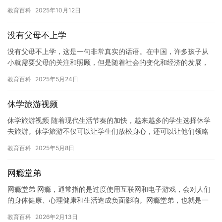
瘾而犯下罪行的人，他们应该受到社会的谴责和惩罚。 网瘾是一种
教育百科
2025年10月12日
行…
没有父母不上学
没有父母不上学，这是一句非常真实的话语。在中国，许多孩子从
小就需要父母的关注和照顾，但是随着社会的变化和经济的发展，
越来越多的孩子开始独立生活，不再依靠父母来学习和成长。 然
教育百科
2025年5月24日
而，没…
休学旅游视频
休学旅游视频 随着现代生活节奏的加快，越来越多的学生选择休学
去旅游。休学旅游不仅可以让学生们放松身心，还可以让他们领略
不同地域的美景和文化。在这篇文章中，我们将介绍一些休学旅游
教育百科
2025年5月8日
的选…
网瘾堂弟
网瘾堂弟 网瘾，通常指的是过度使用互联网和电子游戏，会对人们
的身体健康、心理健康和生活造成负面影响。网瘾堂弟，也就是一
个过度使用互联网和电子游戏的人。 网瘾堂弟通常表现为沉迷于互
教育百科
2026年2月13日
联…