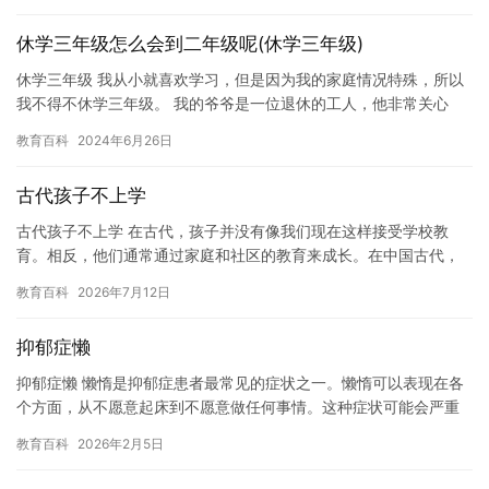
休学三年级怎么会到二年级呢(休学三年级)
休学三年级 我从小就喜欢学习，但是因为我的家庭情况特殊，所以
我不得不休学三年级。 我的爷爷是一位退休的工人，他非常关心
我，经常给我一些学习上的帮助和指导。然而，由于我的爷爷已经
教育百科
2024年6月26日
年迈…
古代孩子不上学
古代孩子不上学 在古代，孩子并没有像我们现在这样接受学校教
育。相反，他们通常通过家庭和社区的教育来成长。在中国古代，
教育是一种非常重要的责任，但并不是每个人都有机会接受。以下
教育百科
2026年7月12日
是一些…
抑郁症懒
抑郁症懒 懒惰是抑郁症患者最常见的症状之一。懒惰可以表现在各
个方面，从不愿意起床到不愿意做任何事情。这种症状可能会严重
影响患者的生活质量，甚至导致自杀。 抑郁症懒的原因非常复杂，
教育百科
2026年2月5日
可…