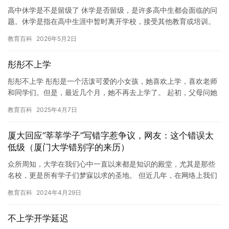
高中休学是不是留级了 休学是否留级，是许多高中生都会面临的问
题。休学是指在高中生涯中暂时离开学校，接受其他教育或培训。
休学的原因可以是生病、家庭问题、个人事务等等。然而，休学是
教育百科
2026年5月2日
否留…
彤彤不上学
彤彤不上学 彤彤是一个活泼可爱的小女孩，她喜欢上学，喜欢老师
和同学们。但是，最近几个月，她不再去上学了。 起初，父母问她
为什么不想上学，彤彤总是说累了，或者有其他原因。但是随着时
教育百科
2025年4月7日
间…
厦大回应“莘莘学子”写错字惹争议，网友：这个错误太
低级（厦门大学错别字的来历）
众所周知，大学在我们心中一直以来都是知识的殿堂，尤其是那些
名校，更是所有学子们梦寐以求的圣地。 但近几年，在网络上我们
不时的，总能看到一些大学甚至名校的低级错误，例如2019年清
教育百科
2024年4月29日
华…
不上学开学延迟