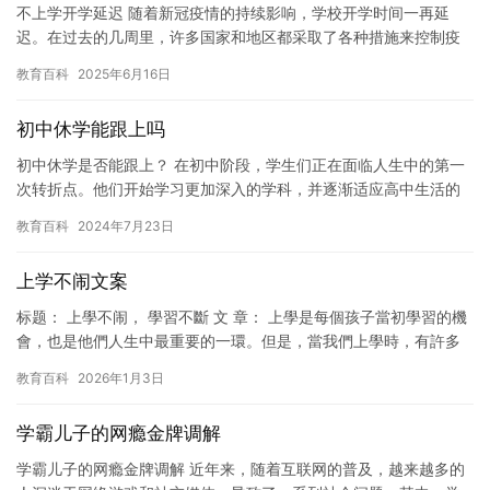
不上学开学延迟 随着新冠疫情的持续影响，学校开学时间一再延
迟。在过去的几周里，许多国家和地区都采取了各种措施来控制疫
情的传播，包括限制人员流动、实行居家隔离、加强卫生措施等
教育百科
2025年6月16日
等。然而…
初中休学能跟上吗
初中休学是否能跟上？ 在初中阶段，学生们正在面临人生中的第一
次转折点。他们开始学习更加深入的学科，并逐渐适应高中生活的
压力和挑战。对于一些学生来说，这个转变可能会给他们带来很大
教育百科
2024年7月23日
的心…
上学不闹文案
标题： 上學不闹， 學習不斷 文 章： 上學是每個孩子當初學習的機
會，也是他們人生中最重要的一環。但是，當我們上學時，有許多
孩子會因为沒有適當的學習方法而產生憂慮和焦慮。為了讓孩子…
教育百科
2026年1月3日
学霸儿子的网瘾金牌调解
学霸儿子的网瘾金牌调解 近年来，随着互联网的普及，越来越多的