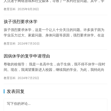
人沉迷于网络游戏和社交媒体，导致了一系列社会问题。其中，学
业优秀的学霸儿子也成为了网瘾少年的代表之一。他们不仅沉迷于
教育百科
2025年9月26日
网络…
孩子强烈要求休学
孩子强烈要求休学，这是一个让人十分关注的问题。许多孩子因为
学业压力过大、家庭问题、身体问题等原因，强烈要求休学。在这
种情况下，我们应该如何应对呢？ 首先，我们需要理解孩子的需求
教育百科
2024年7月30日
和感…
因病休学的复学申请理由
尊敬的校领导： 我是一名高中生，由于生病，我不得不休学一段时
间。现在，我渴望重新进入校园，继续我的学业。为此，我特此向
您提交一份复学申请，希望您能够审核并给予我支持。 我因病休学
教育百科
2024年7月25日
的…
发表回复