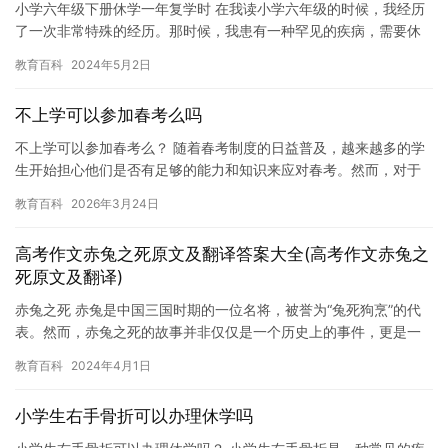
小学六年级下册休学一年复学时 在我读小学六年级的时候，我经历
了一次非常特殊的经历。那时候，我患有一种罕见的疾病，需要休
学一年。这一年的经历对我来说非常宝贵，它让我更加珍惜时间和
教育百科
2024年5月2日
学习…
不上学可以参加春考么吗
不上学可以参加春考么？ 随着春考制度的日益普及，越来越多的学
生开始担心他们是否有足够的能力和知识来应对春考。然而，对于
一些学生来说，他们可能并不理解春考的含义，或者他们可能已经
教育百科
2026年3月24日
错过…
高考作文赤兔之死原文及翻译答案大全(高考作文赤兔之
死原文及翻译)
赤兔之死 赤兔是中国三国时期的一位名将，被誉为“兔死狗烹”的代
表。然而，赤兔之死的故事并非仅仅是一个历史上的事件，更是一
个关于人性和道德的故事。 据传，赤兔在三国时期被曹操的军队
教育百科
2024年4月1日
所…
小学生右手骨折可以办理休学吗