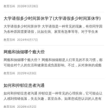
很多初中生因为各种各样的原因而厌学，这给初中生的学习和家庭
教育百科
2026年3月28日
带来…
大学请假多少时间算休学了(大学请假多少时间算休学)
大学请假多少时间算休学 大学请假是一种常见的现象，有些同学因
为各种原因需要请假，比如生病、家里有急事等等。对于学生来
说，请假可以给他们带来一定的麻烦，但是也有利于他们更好地休
教育百科
2024年6月17日
息和调…
网瘾和抽烟哪个瘾大些
网瘾和抽烟哪个瘾大些？ 网瘾和抽烟都是人们常见的不良习惯，都
可能会对个人的生活和健康造成负面影响。不过，从对身体的成瘾
程度来看，网瘾比抽烟瘾大。 抽烟是一种明显的成瘾行为，会导致
教育百科
2025年4月9日
多…
如何和抑郁症患者沟通
如何和抑郁症患者沟通 抑郁症是一种常见的心理疾病，它可能会让
人感到情绪低落，失去兴趣，甚至自杀。如果您或您认识的人患有
抑郁症，那么与抑郁症患者沟通是非常重要的。以下是一些与抑郁
教育百科
2026年4月2日