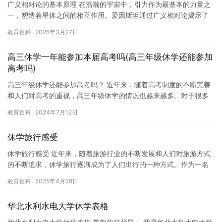
广义相对论的基本原理 在浩瀚的宇宙中，引力作为最基本的力量之
一，塑造着星体之间的相互作用。爱因斯坦通过广义相对论揭示了
引力的本质并非传统意义上的“力”，而是时空弯曲的结果。这种观
教育百科
2025年3月27日
点…
高三休学一年能参加本届高考吗(高三年级休学还能参加
高考吗)
高三年级休学还能参加高考吗？ 近年来，随着高考制度的不断完善
和人们对高考的重视，高三年级休学的情况也越来越多。对于很多
学生来说，高三年级休学意味着他们需要暂停学习，全身心地投入
教育百科
2024年7月12日
到休…
休学旅行感受
休学旅行感受 近年来，随着旅游行业的不断发展和人们对旅游方式
的不断追求，休学旅行逐渐成为了人们出行的一种方式。作为一名
休学旅行的参与者，我深刻地感受到了旅行带来的变化和体验。 首
教育百科
2025年4月28日
先…
华北水利水电大学休学表格