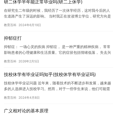
研二休学半年能正常毕业吗(研二上休学)
在研究生二年级的时候，我经历了一次休学经历，这对我今后的人
生道路产生了深远的影响。 当时我正在攻读博士学位，研究方向是
非线性优化。我花费了大量的时间和精力在研究上，但是一直感觉
教育百科
2024年6月19日
没有…
抑郁症打
抑郁症： 一场心灵的疾病 抑郁症， 是一种严重的精神疾病， 常常
影响患者的心理健康和生活质量。它的症状包括情绪低落， 失去兴
趣， 失眠， 疲劳和精力不足等。抑郁症不仅会影响患者的身…
教育百科
2026年2月5日
技校休学有毕业证吗知乎(技校休学有毕业证吗)
技校休学毕业证问题 近年来，随着技术的不断进步和发展，越来越
多的人选择进入技校学习。然而，对于一些学生来说，他们可能需
要暂停学习一段时间，以便家庭或个人原因需要休息。在这种情况
教育百科
2024年4月8日
下，…
广义相对论的基本原理