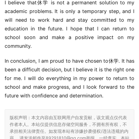
I believe that休学 is not a permanent solution to my 
academic problems. It is only a temporary step, and I 
will need to work hard and stay committed to my 
education in the future. I hope that I can return to 
school soon and make a positive impact on my 
community.
In conclusion, I am proud to have chosen to休学. It has 
been a difficult decision, but I believe it is the right one 
for me. I will do everything in my power to return to 
school and make progress, and I look forward to the 
future with confidence and determination.
版权声明：本文内容由互联网用户自发贡献，该文观点仅代表
作者本人。本站仅提供信息存储空间服务，不拥有所有权，不
承担相关法律责任。如发现本站有涉嫌抄袭侵权/违法违规的内
容， 请发送邮件至89291810@qq.com举报，一经查实，本站