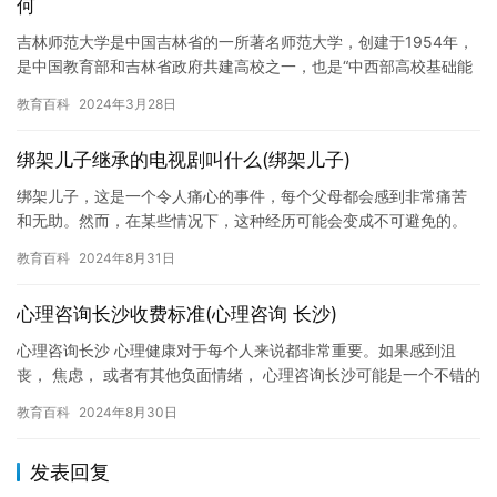
何
吉林师范大学是中国吉林省的一所著名师范大学，创建于1954年，
是中国教育部和吉林省政府共建高校之一，也是“中西部高校基础能
力建设工程”和“卓越教师培养计划”高校。 吉林师范大学在教…
教育百科
2024年3月28日
绑架儿子继承的电视剧叫什么(绑架儿子)
绑架儿子，这是一个令人痛心的事件，每个父母都会感到非常痛苦
和无助。然而，在某些情况下，这种经历可能会变成不可避免的。
本文将探讨绑架儿子的后果以及如何最好地应对这种情况。 绑架儿
教育百科
2024年8月31日
子是…
心理咨询长沙收费标准(心理咨询 长沙)
心理咨询长沙 心理健康对于每个人来说都非常重要。如果感到沮
丧， 焦虑， 或者有其他负面情绪， 心理咨询长沙可能是一个不错的
选择。在这里， 专业的心理咨询师会倾听你的问题， 为你提供…
教育百科
2024年8月30日
发表回复