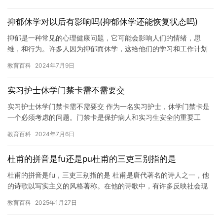
抑郁休学对以后有影响吗(抑郁休学还能恢复状态吗)
抑郁是一种常见的心理健康问题，它可能会影响人们的情绪，思
维，和行为。许多人因为抑郁而休学，这给他们的学习和工作计划
带来了很大的困难。那么，抑郁休学还能恢复状态吗？ 虽然抑郁休
教育百科
2024年7月9日
学可能…
实习护士休学门禁卡需不需要交
实习护士休学门禁卡需不需要交 作为一名实习护士，休学门禁卡是
一个必须考虑的问题。门禁卡是保护病人和实习生安全的重要工
具，同时也是确保实习生在离开学校时能够安全地返回家中的重要
教育百科
2024年7月6日
保障。…
杜甫的拼音是fu还是pu杜甫的三吏三别指的是
杜甫的拼音是fu，三吏三别指的是 杜甫是唐代著名的诗人之一，他
的诗歌以写实主义的风格著称。在他的诗歌中，有许多反映社会现
实的作品，其中最著名的三吏三别是一组反映官场黑暗的诗歌。
教育百科
2025年1月27日
三…