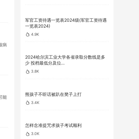
军官工资待遇一览表2024级(军官工资待遇
一览表2024)
4.9K
核病
2024哈尔滨工业大学各省录取分数线是多
少 投档最低分及位…
3.8K
熊孩子不听话被趴在凳子上打
可能
3.4K
怎样念准提咒求孩子考试顺利
3.0K