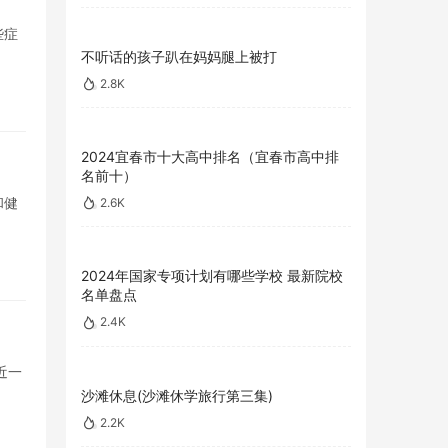
些症
不听话的孩子趴在妈妈腿上被打
2.8K
2024宜春市十大高中排名（宜春市高中排
名前十）
和健
2.6K
2024年国家专项计划有哪些学校 最新院校
名单盘点
2.4K
近一
沙滩休息(沙滩休学旅行第三集)
2.2K