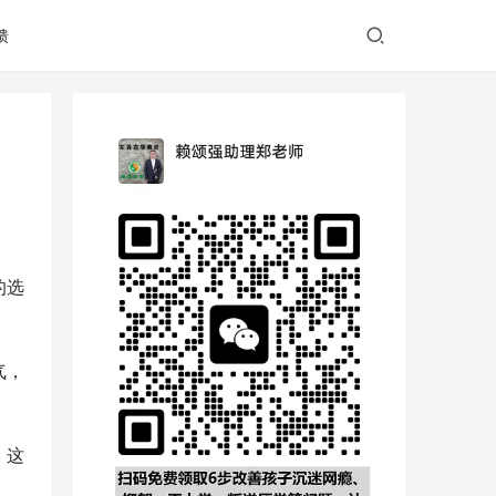
馈
的选
气，
。这