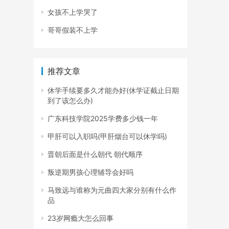
女孩不上学哭了
哥哥假装不上学
推荐文章
休学手续要多久才能办好(休学证截止日期
到了该怎么办)
广东科技学院2025学费多少钱一年
甲肝可以入职吗(甲肝烟台可以休学吗)
晋朝后面是什么朝代 朝代顺序
叛逆期男孩心理辅导会好吗
马致远与谁称为元曲四大家分别有什么作
品
23岁网瘾大怎么回事