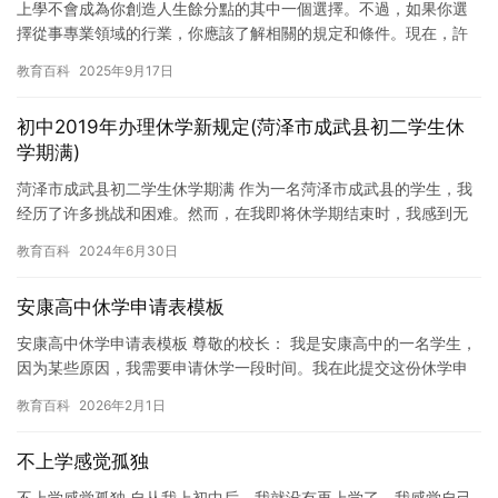
上學不會成為你創造人生餘分點的其中一個選擇。不過，如果你選
擇從事專業領域的行業，你應該了解相關的規定和條件。現在，許
多國家和地區都要求學生完成相應的医学檔業教育，並且取得相應
教育百科
2025年9月17日
的證書…
初中2019年办理休学新规定(菏泽市成武县初二学生休
学期满)
菏泽市成武县初二学生休学期满 作为一名菏泽市成武县的学生，我
经历了许多挑战和困难。然而，在我即将休学期结束时，我感到无
比自豪和满足。 我的经历始于我成为一名初中生。当时，我感到非
教育百科
2024年6月30日
常…
安康高中休学申请表模板
安康高中休学申请表模板 尊敬的校长： 我是安康高中的一名学生，
因为某些原因，我需要申请休学一段时间。我在此提交这份休学申
请表，希望能够得到您的批准。 休学原因： 本人因身体健康原因…
教育百科
2026年2月1日
不上学感觉孤独
不上学感觉孤独 自从我上初中后，我就没有再上学了。我感觉自己