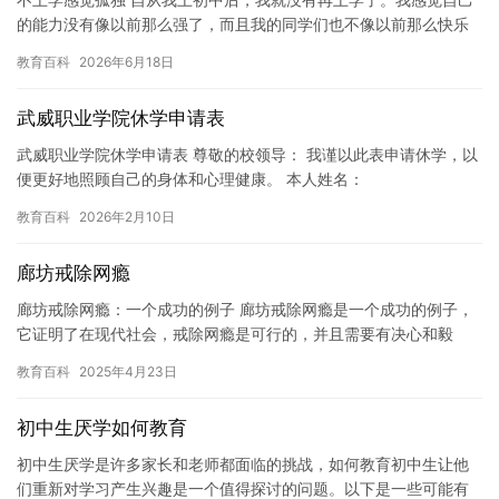
的能力没有像以前那么强了，而且我的同学们也不像以前那么快乐
了。我开始觉得自己很孤独，不知道该怎么办。 每天在家里，我只
教育百科
2026年6月18日
能…
武威职业学院休学申请表
武威职业学院休学申请表 尊敬的校领导： 我谨以此表申请休学，以
便更好地照顾自己的身体和心理健康。 本人姓名：
\\_\\_\\_\\_\\_\\_\\_\\_\\_\\_\\_\\…
教育百科
2026年2月10日
廊坊戒除网瘾
廊坊戒除网瘾：一个成功的例子 廊坊戒除网瘾是一个成功的例子，
它证明了在现代社会，戒除网瘾是可行的，并且需要有决心和毅
力。廊坊戒除网瘾中心是由一群有经验和热情的专业人士创办的，
教育百科
2025年4月23日
旨在帮…
初中生厌学如何教育
初中生厌学是许多家长和老师都面临的挑战，如何教育初中生让他
们重新对学习产生兴趣是一个值得探讨的问题。以下是一些可能有