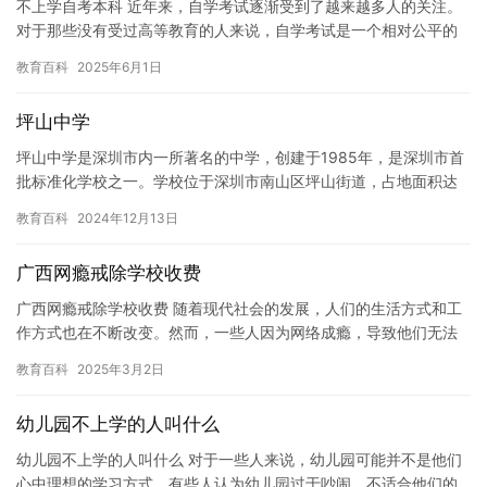
不上学自考本科 近年来，自学考试逐渐受到了越来越多人的关注。
对于那些没有受过高等教育的人来说，自学考试是一个相对公平的
机会，让他们有机会通过自学获得本科学位。但是，对于那些不想
教育百科
2025年6月1日
上学…
坪山中学
坪山中学是深圳市内一所著名的中学，创建于1985年，是深圳市首
批标准化学校之一。学校位于深圳市南山区坪山街道，占地面积达
110000平方米，建筑面积近70000平方米。学校拥有现代…
教育百科
2024年12月13日
广西网瘾戒除学校收费
广西网瘾戒除学校收费 随着现代社会的发展，人们的生活方式和工
作方式也在不断改变。然而，一些人因为网络成瘾，导致他们无法
自我控制，影响了正常的生活和工作。因此，网瘾戒除学校成为了
教育百科
2025年3月2日
很多…
幼儿园不上学的人叫什么
幼儿园不上学的人叫什么 对于一些人来说，幼儿园可能并不是他们
心中理想的学习方式。有些人认为幼儿园过于吵闹，不适合他们的