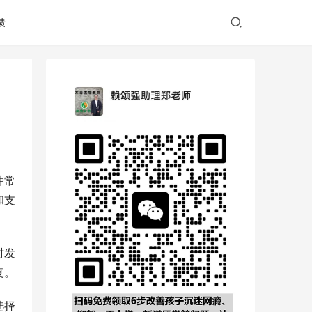
馈
种常
和支
时发
复。
选择