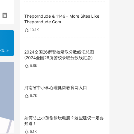
Theporndude & 1149+ More Sites Like
Theporndude Com
10.1K
一篇
2024全国26所警校录取分数线汇总图
(2024全国26所警校录取分数线汇总)
9.5K
河南省中小学心理健康教育网入口
5.7K
如何防止小孩偷偷玩电脑？这些建议一定要
知道！
5.1K