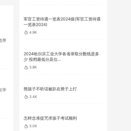
军官工资待遇一览表2024级(军官工资待遇
一览表2024)
4.9K
也带
2024哈尔滨工业大学各省录取分数线是多
少 投档最低分及位…
3.8K
熊孩子不听话被趴在凳子上打
在学
3.4K
怎样念准提咒求孩子考试顺利
3.0K