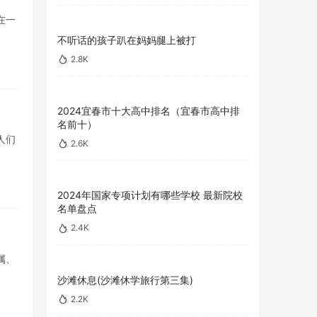
在一
不听话的孩子趴在妈妈腿上被打
2.8K
2024宜春市十大高中排名（宜春市高中排
名前十）
人们
2.6K
2024年国家专项计划有哪些学校 最新院校
名单盘点
2.4K
属、
沙滩休息(沙滩休学旅行第三集)
2.2K