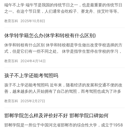
端午不上学 端午节是我国的传统节日之一，也是最重要的传统节日
之一。在这个节日里，人们通常会吃粽子、赛龙舟、挂艾叶等等。
今年的端午节，我和家人决定不上学，一起享受这个美好的节日。
教育百科
2025年10月8日
第…
休学转学籍怎么办(休学和转校有什么区别)
休学和转校有什么区别 休学和转校都是学生做出改变学校选择的方
式，但是它们有一些不同之处。 休学是指学生暂停在学校的学习，
去其他学校或机构学习一段时间。休学通常是为了处理某些家庭问
教育百科
2024年4月14日
题…
孩子不上学还能考驾照吗
孩子不上学还能考驾照吗 近年来，随着经济的发展和交通不便的改
善，越来越多的人开始拥有了自己的驾照，而考驾照也成为了许多
人追求的生活方式之一。然而，对于一些家庭来说，让孩子上下课
教育百科
2025年2月27日
可能…
邯郸学院怎么样及评价好不好 邯郸学院口碑如何
邯郸学院是一所位于中国河北省邯郸市的综合性大学，成立于1958