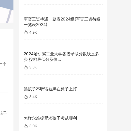
军官工资待遇一览表2024级(军官工资待遇
一览表2024)
4.9K
2024哈尔滨工业大学各省录取分数线是多
少 投档最低分及位…
一个
3.8K
熊孩子不听话被趴在凳子上打
3.4K
孩子
怎样念准提咒求孩子考试顺利
3.0K