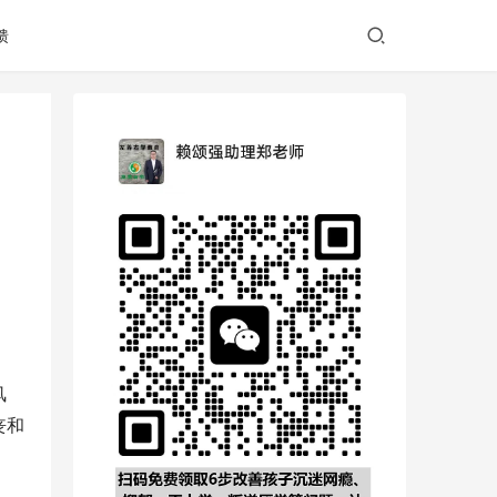
馈
风
丧和