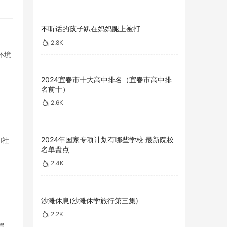
不听话的孩子趴在妈妈腿上被打
2.8K
环境
2024宜春市十大高中排名（宜春市高中排
名前十）
2.6K
2024年国家专项计划有哪些学校 最新院校
和社
名单盘点
2.4K
沙滩休息(沙滩休学旅行第三集)
2.2K
假，