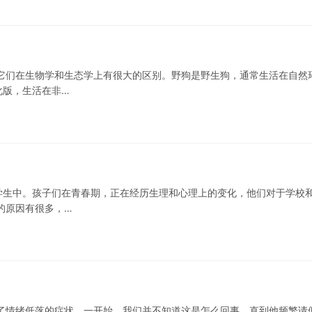
它们在生物学和生态学上有很大的区别。野狗是野生狗，通常生活在自然
化版，生活在非…
学生中。孩子们在青春期，正在经历生理和心理上的变化，他们对于学校
的原因有很多，…
了情绪低落的症状。一开始，我们并不知道这是怎么回事，直到他频繁请