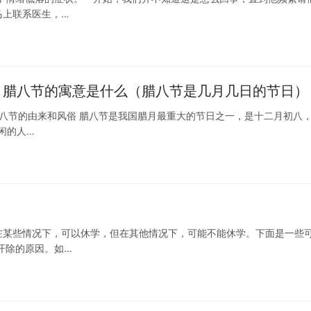
马上联系医生，…
俗 腊八节的寓意是什么（腊八节是几月几日的节日）
腊八节的由来和风俗 腊八节是我国腊月最重大的节日之一，是十二月初八
闲的人…
在某些情况下，可以休学，但在其他情况下，可能不能休学。下面是一些
开除的原因。如…