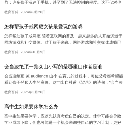
势：许多孩子沉迷于手机，甚至到了无法控制的程度。这不仅对他
们的身体健康和社交生活造成了负面影响，而且还可能导致他们偷
教育百科
2024年9月26日
买手…
怎样帮孩子戒网瘾女孩最爱玩的游戏
怎样帮助孩子戒网瘾 随着互联网的普及，越来越多的人开始沉迷于
网络游戏和社交媒体。对于孩子来说，网络游戏和社交媒体成瘾已
经成为一个严重的问题。如何帮助孩子戒网瘾成为了家长和老师的
教育百科
2024年10月9日
一个…
会当凌绝顶一览众山小写的是哪座山作者是谁
会当凌绝顶 览 audience 山小 在育儿的过程中，每位父母都希望能
看到孩子登顶人生的高峰。这句出自杜甫《望岳》的诗句，“会当凌
绝顶，一览众山小”，不仅是对登山的豪迈抒发，更是…
教育百科
2025年3月26日
高中生如果要休学怎么办
高中生如果要休学，应该先认真考虑自己的决定。休学可能会导致
学业成绩下降，但也可能是一个机会来调整自己的学习计划，更好
地适应自己的情况。如果决定休学，以下是一些建议来应对这种情