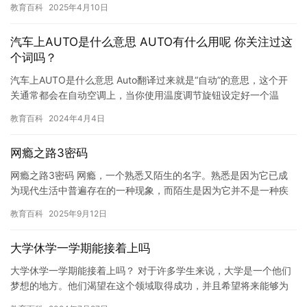
教育百科
2025年4月10日
况： …
汽车上AUTO是什么意思 AUTO有什么用呢 你关注过这
个词吗？
汽车上AUTO是什么意思 Auto翻译过来就是“自动”的意思，这个开
关通常都会在自动空调上，当你使用温度调节旋钮设定好一个温
度，然后按下auto键，自动空调会根据设定温度和室内外温…
教育百科
2024年4月4日
网瘾之路3密码
网瘾之路3密码 网瘾，一个熟悉又陌生的名字。熟悉是因为它已成
为现代生活中普遍存在的一种现象，而陌生是因为它并不是一种疾
病，而是一种症状。网瘾的症状包括过度使用互联网，沉迷游戏和
教育百科
2025年9月12日
其他…
大学休学一学期能接着上吗
大学休学一学期能接着上吗？ 对于许多学生来说，大学是一个他们
梦想的地方。他们渴望在这个领域取得成功，并且希望将来能够为
这个世界做出更大的贡献。然而，有时候，生活并不会像我们希望