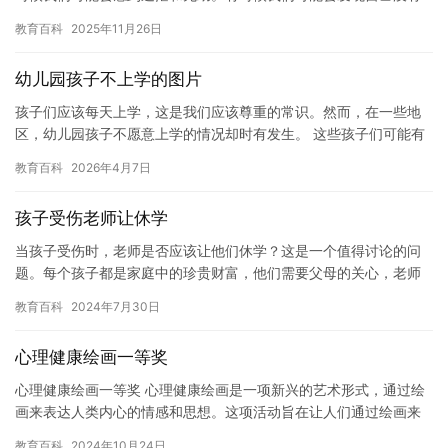
完成自己的学业，或者我们可能会遇到一些不可预测的事情，导致
教育百科
2025年11月26日
我们…
幼儿园孩子不上学的图片
孩子们应该每天上学，这是我们应该尊重的常识。然而，在一些地
区，幼儿园孩子不愿意上学的情况却时有发生。 这些孩子们可能有
一些原因，比如天气热、幼儿园老师不好、孩子有疾病等等。但
教育百科
2026年4月7日
是，无…
孩子受伤老师让休学
当孩子受伤时，老师是否应该让他们休学？这是一个值得讨论的问
题。每个孩子都是家庭中的珍贵财富，他们需要父母的关心，老师
的照顾和全社会的关注。然而，有时候孩子难免会受伤，这时候老
教育百科
2024年7月30日
师应该…
心理健康绘画一等奖
心理健康绘画一等奖 心理健康绘画是一项新兴的艺术形式，通过绘
画来表达人类内心的情感和思想。这项活动旨在让人们通过绘画来
表达自己内心最深处的情感，从而改善心理健康。 在过去的几年
教育百科
2024年10月24日