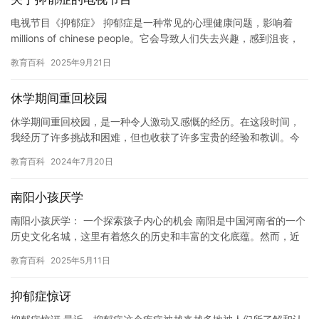
电视节目《抑郁症》 抑郁症是一种常见的心理健康问题，影响着
millions of chinese people。它会导致人们失去兴趣，感到沮丧，
无助和孤独。虽然抑郁症是一种常见的…
教育百科
2025年9月21日
休学期间重回校园
休学期间重回校园，是一种令人激动又感慨的经历。在这段时间，
我经历了许多挑战和困难，但也收获了许多宝贵的经验和教训。今
天，当我重新回到校园，我感到自己变得更加成熟和自信，也更加
教育百科
2024年7月20日
珍惜当…
南阳小孩厌学
南阳小孩厌学： 一个探索孩子内心的机会 南阳是中国河南省的一个
历史文化名城，这里有着悠久的历史和丰富的文化底蕴。然而，近
年来，随着城市化的加速和竞争的加剧，南阳的小孩们也面临着越
教育百科
2025年5月11日
来…
抑郁症惊讶