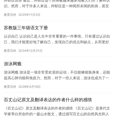
抑郁症惊讶 最近，抑郁症这个疾病被越来越多地被人们所了解和认
识。然而，对于许多人来说，抑郁症是一种闻所未闻的疾病，甚至
有些人认为这是一种玩笑。但是，抑郁症是一种严重的疾病，可以
教育百科
2025年11月3日
影响…
苏教版三年级语文下册
认识自己 认识自己是人生中非常重要的一件事情。只有通过认识自
己，我们才能更好地了解自己，发现自己的优点和缺点，从而更好
地成长和进步。 首先，我们需要学会观察自己。我们可以从以下几
教育百科
2024年12月31日
个…
游泳网瘾
游泳网瘾 游泳是一项非常受欢迎的运动，不仅能够锻炼身体，还能
提高心肺功能和免疫力。然而，对于一些人来说，游泳也成为了一
种“网瘾”，让他们沉迷于网络世界中，忽略身体健康。 网瘾是指一…
教育百科
2026年4月16日
百丈山记原文及翻译表达的作者什么样的感情
《百丈山记》原文及翻译表达的作者的感情 《百丈山记》是唐代文
学家李白所创作的一篇山水散文，通过描写百丈山的自然风光和人