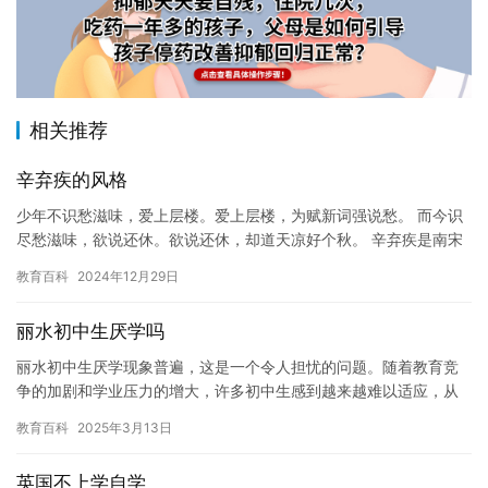
相关推荐
辛弃疾的风格
少年不识愁滋味，爱上层楼。爱上层楼，为赋新词强说愁。 而今识
尽愁滋味，欲说还休。欲说还休，却道天凉好个秋。 辛弃疾是南宋
时期的一位著名词人，他的词风清新自然，情感真挚，深受后人的
教育百科
2024年12月29日
喜…
丽水初中生厌学吗
丽水初中生厌学现象普遍，这是一个令人担忧的问题。随着教育竞
争的加剧和学业压力的增大，许多初中生感到越来越难以适应，从
而导致了厌学现象的发生。 初中生正处于人格和价值观的形成时
教育百科
2025年3月13日
期，他…
英国不上学自学