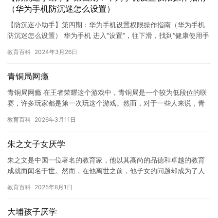
（华为手机防沉迷怎么设置）
【防沉迷小助手】第四期：华为手机设置权限操作指南（华为手机
防沉迷怎么设置） 华为手机 进入“设置”，往下滑，找到“健康使用手
机”，点击屏幕使用时间右边的开关键，选择“这是孩子的手机…
教育百科
2024年3月26日
青铜局网瘾
青铜局网瘾 在王者荣耀这个游戏中，青铜局是一个较为低段位的联
赛，许多玩家都是第一次玩这个游戏。然而，对于一些人来说，青
铜局已经成为了他们的“成瘾之地”。他们沉迷于在这个联赛中不断
教育百科
2026年3月11日
地…
朱之文子女厌学
朱之文是中国一位著名的教育家，他以其高尚的品德和卓越的教育
成就而闻名于世。然而，在他离世之前，他子女的问题却成为了人
们关注的焦点。 朱之文的两个儿子，朱海洋和朱云峰，都是他的得
教育百科
2025年8月1日
意门…
大埔孩子厌学