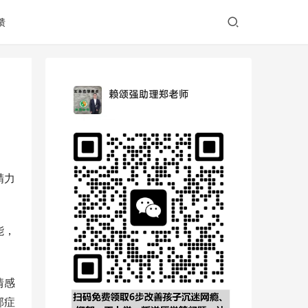
馈
精力
能，
情感
郁症