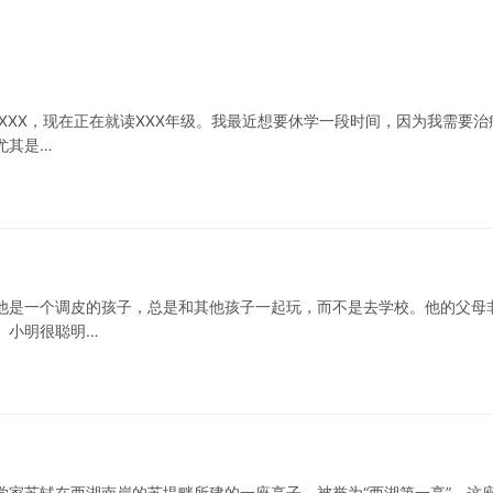
XXX，现在正在就读XXX年级。我最近想要休学一段时间，因为我需要治
尤其是…
他是一个调皮的孩子，总是和其他孩子一起玩，而不是去学校。他的父母
 小明很聪明…
学家苏轼在西湖南岸的苏堤畔所建的一座亭子，被誉为“西湖第一亭”。这