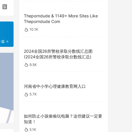
Theporndude & 1149+ More Sites Like
Theporndude Com
10.1K
一篇
2024全国26所警校录取分数线汇总图
(2024全国26所警校录取分数线汇总)
9.5K
河南省中小学心理健康教育网入口
5.7K
如何防止小孩偷偷玩电脑？这些建议一定要
知道！
5.1K