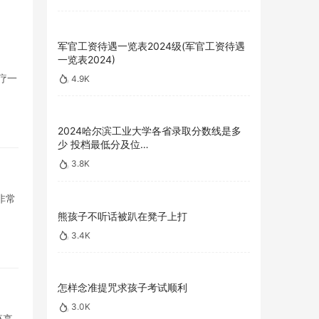
军官工资待遇一览表2024级(军官工资待遇
一览表2024)
疗一
4.9K
2024哈尔滨工业大学各省录取分数线是多
少 投档最低分及位…
3.8K
非常
熊孩子不听话被趴在凳子上打
3.4K
怎样念准提咒求孩子考试顺利
3.0K
座亭