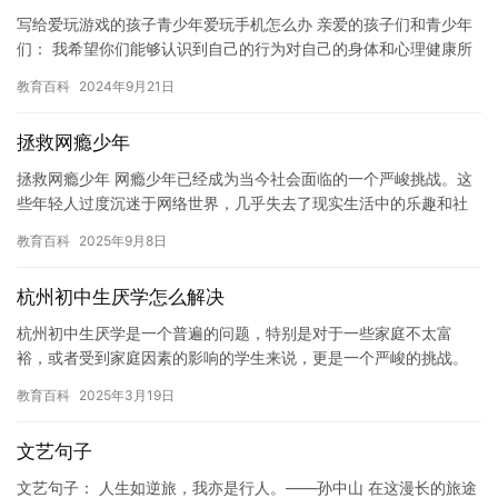
写给爱玩游戏的孩子青少年爱玩手机怎么办 亲爱的孩子们和青少年
们： 我希望你们能够认识到自己的行为对自己的身体和心理健康所
产生的负面影响。 在这个时代，手机和游戏已经成为了人们生活
教育百科
2024年9月21日
中…
拯救网瘾少年
拯救网瘾少年 网瘾少年已经成为当今社会面临的一个严峻挑战。这
些年轻人过度沉迷于网络世界，几乎失去了现实生活中的乐趣和社
交能力。他们的父母和教育者们正在不断努力寻找方法来拯救这些
教育百科
2025年9月8日
孩子…
杭州初中生厌学怎么解决
杭州初中生厌学是一个普遍的问题，特别是对于一些家庭不太富
裕，或者受到家庭因素的影响的学生来说，更是一个严峻的挑战。
以下是一些解决杭州初中生厌学问题的建议。 首先，学生应该找到
教育百科
2025年3月19日
厌学的…
文艺句子
文艺句子： 人生如逆旅，我亦是行人。——孙中山 在这漫长的旅途