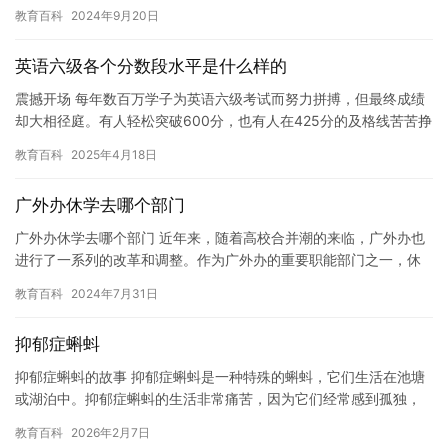
子的网瘾，不惜购买儿童手机来限制孩子的网络使用时间。然而，
教育百科
2024年9月20日
这种…
英语六级各个分数段水平是什么样的
震撼开场 每年数百万学子为英语六级考试而努力拼搏，但最终成绩
却大相径庭。有人轻松突破600分，也有人在425分的及格线苦苦挣
扎。数据统计显示，全国范围内，仅有不到30%的考生能拿到…
教育百科
2025年4月18日
广外办休学去哪个部门
广外办休学去哪个部门 近年来，随着高校合并潮的来临，广外办也
进行了一系列的改革和调整。作为广外办的重要职能部门之一，休
学部门也在不断地变化和调整之中。那么，广外办休学去哪个部门
教育百科
2024年7月31日
呢？…
抑郁症蝌蚪
抑郁症蝌蚪的故事 抑郁症蝌蚪是一种特殊的蝌蚪，它们生活在池塘
或湖泊中。抑郁症蝌蚪的生活非常痛苦，因为它们经常感到孤独，
无助和绝望。 抑郁症蝌蚪在成长的过程中，曾经试图寻找出路，但
教育百科
2026年2月7日
是…