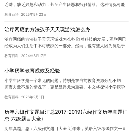
乏味，缺乏兴趣和动力，甚至产生厌恶和抵触情绪。这种情况可能
会对学生的学习成绩和未来发展产生负面影响，因此需要及时解
教育百科
2025年9月23日
决。 厌…
治疗网瘾的方法孩子天天玩游戏怎么办
治疗网瘾的方法孩子天天玩游戏怎么办 随着科技的发展，互联网已
经成为人们生活中不可或缺的一部分。然而，也有些人因为沉迷于
网络游戏而导致了网瘾。如果孩子天天玩游戏，那么家长就需要采
教育百科
2024年8月17日
取一…
小学厌学教育成效及经验
小学生厌学是一个常见的问题，特别是在当前教育资源分配不均、
师资力量不足的情况下，更是显得尤为重要。本文将探讨小学厌学
教育成效及经验，希望能够帮助教育者和家长更好地理解和应对这
教育百科
2026年2月1日
一问题…
历年六级作文题目汇总2017-2019(六级作文历年真题汇
总 六级题目大全)
历年真题汇总：六级作文题目大全 近年来，英语六级考试作文一直