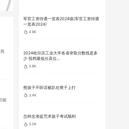
军官工资待遇一览表2024级(军官工资待遇
一览表2024)
4.9K
模投
2024哈尔滨工业大学各省录取分数线是多
少 投档最低分及位…
3.8K
熊孩子不听话被趴在凳子上打
3.4K
可能
怎样念准提咒求孩子考试顺利
3.0K