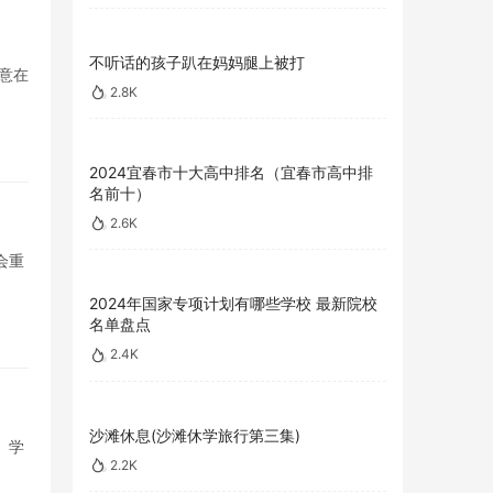
不听话的孩子趴在妈妈腿上被打
意在
2.8K
2024宜春市十大高中排名（宜春市高中排
名前十）
2.6K
会重
2024年国家专项计划有哪些学校 最新院校
名单盘点
2.4K
沙滩休息(沙滩休学旅行第三集)
。学
2.2K