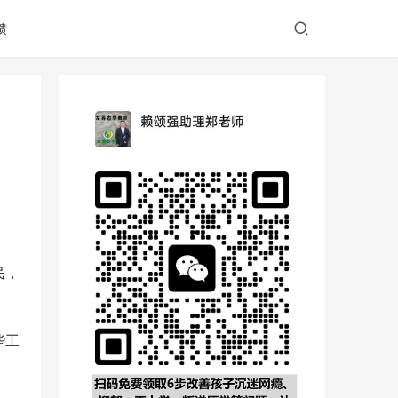
馈
民，
些工