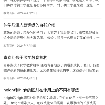
们将探讨初二学生是否有必要休学。 对于初二学生来说，这是一个
关键的时刻。他们正在面临学业和身体发育的双重挑战。除了完成
教育百科
2024年4月28日
学校…
休学后进入新班级的自我介绍
尊敬的老师，亲爱的同学们： 大家好！我是[姓名]，很荣幸能够在
这个新的班级中与大家见面。 曾经，我是一名勤奋好学的学生，一
直梦想着能够成为一名优秀的工程师。但是，由于身体原因，我不…
教育百科
2024年7月19日
青春期孩子厌学教育机构
青春期孩子厌学教育机构 随着青春期孩子的逐渐成长，他们开始面
临许多新的挑战和压力。尤其是在教育机构中，这些孩子们经常表
现出厌学的情绪，这给他们的学习和成长带来了许多负面影响。 孩
教育百科
2026年4月26日
子…
height和high的区别在使用上的不同有哪些
height和high是两种常见的英文单词，它们在使用上有一些不同之
处。 height通常指人、动物或物体的高度，表示事物的长度或高