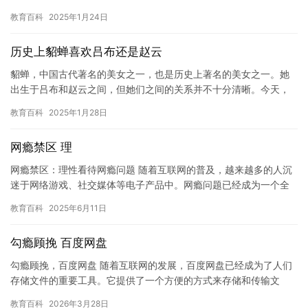
度。例如，“His height is abou…
教育百科
2025年1月24日
历史上貂蝉喜欢吕布还是赵云
貂蝉，中国古代著名的美女之一，也是历史上著名的美女之一。她
出生于吕布和赵云之间，但她们之间的关系并不十分清晰。今天，
我们将探讨一下历史上貂蝉喜欢吕布还是赵云。 吕布是三国时期著
教育百科
2025年1月28日
名的…
网瘾禁区 理
网瘾禁区：理性看待网瘾问题 随着互联网的普及，越来越多的人沉
迷于网络游戏、社交媒体等电子产品中。网瘾问题已经成为一个全
球性的议题，许多人认为网瘾是不可避免的，甚至是不可救药的。
教育百科
2025年6月11日
然而…
勾瘾顾挽 百度网盘
勾瘾顾挽，百度网盘 随着互联网的发展，百度网盘已经成为了人们
存储文件的重要工具。它提供了一个方便的方式来存储和传输文
件，让人们可以在任何地方轻松地访问和分享文件。但是，随着百
教育百科
2026年3月28日