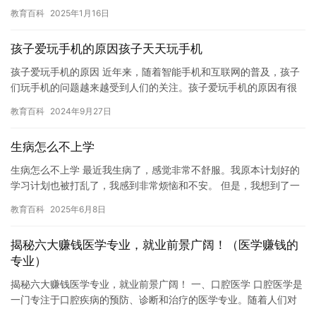
悟。 诗中的“望天门山”是指诗人通过望远镜远望天门山的身影，天
教育百科
2025年1月16日
门…
孩子爱玩手机的原因孩子天天玩手机
孩子爱玩手机的原因 近年来，随着智能手机和互联网的普及，孩子
们玩手机的问题越来越受到人们的关注。孩子爱玩手机的原因有很
多，其中一些可能包括以下几点： 1. 社交需求：许多孩子需要在…
教育百科
2024年9月27日
生病怎么不上学
生病怎么不上学 最近我生病了，感觉非常不舒服。我原本计划好的
学习计划也被打乱了，我感到非常烦恼和不安。 但是，我想到了一
个好主意，那就是放弃上学，不去学校。但是，这个主意并不是很
教育百科
2025年6月8日
好…
揭秘六大赚钱医学专业，就业前景广阔！（医学赚钱的
专业）
揭秘六大赚钱医学专业，就业前景广阔！ 一、口腔医学 口腔医学是
一门专注于口腔疾病的预防、诊断和治疗的医学专业。随着人们对
口腔健康的重视，口腔医生的需求也在逐年增长。口腔医生的工作