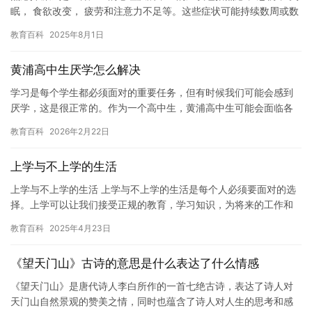
眠， 食欲改变， 疲劳和注意力不足等。这些症状可能持续数周或数
月， 甚至长达数年。如果或你认识的人有这些症状， 你可能…
教育百科
2025年8月1日
黄浦高中生厌学怎么解决
学习是每个学生都必须面对的重要任务，但有时候我们可能会感到
厌学，这是很正常的。作为一个高中生，黄浦高中生可能会面临各
种学习上的困难，如考试压力、学科难度等，这些都可能导致厌学
教育百科
2026年2月22日
情绪的…
上学与不上学的生活
上学与不上学的生活 上学与不上学的生活是每个人必须要面对的选
择。上学可以让我们接受正规的教育，学习知识，为将来的工作和
生活打下基础。而不上学，则可能导致我们错过学习的机会，无法
教育百科
2025年4月23日
掌握…
《望天门山》古诗的意思是什么表达了什么情感
《望天门山》是唐代诗人李白所作的一首七绝古诗，表达了诗人对
天门山自然景观的赞美之情，同时也蕴含了诗人对人生的思考和感