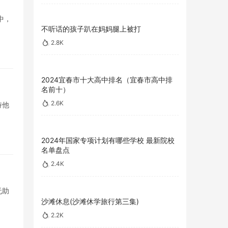
中，
不听话的孩子趴在妈妈腿上被打
2.8K
2024宜春市十大高中排名（宜春市高中排
名前十）
2.6K
持他
2024年国家专项计划有哪些学校 最新院校
名单盘点
2.4K
无助
沙滩休息(沙滩休学旅行第三集)
2.2K