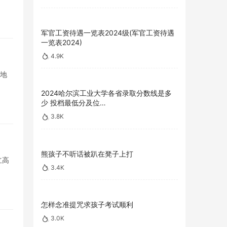
军官工资待遇一览表2024级(军官工资待遇
一览表2024)
4.9K
好地
2024哈尔滨工业大学各省录取分数线是多
少 投档最低分及位…
3.8K
熊孩子不听话被趴在凳子上打
立高
3.4K
怎样念准提咒求孩子考试顺利
3.0K