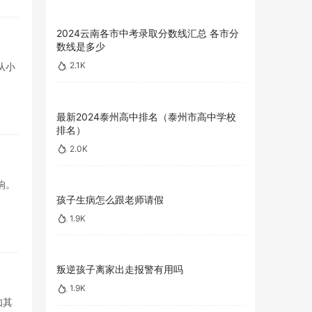
2024云南各市中考录取分数线汇总 各市分
数线是多少
2.1K
从小
最新2024泰州高中排名（泰州市高中学校
排名）
2.0K
响。
孩子生病怎么跟老师请假
1.9K
叛逆孩子离家出走报警有用吗
1.9K
如其