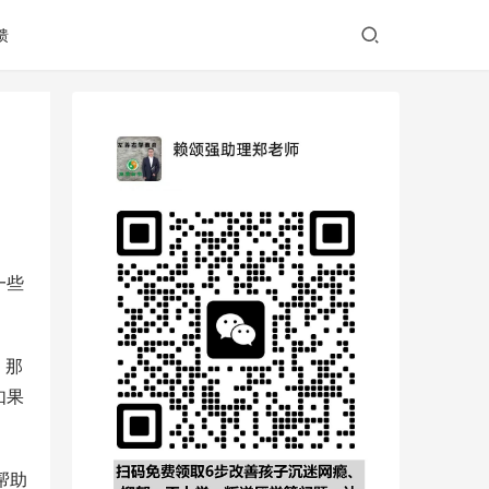
馈
一些
，那
如果
帮助