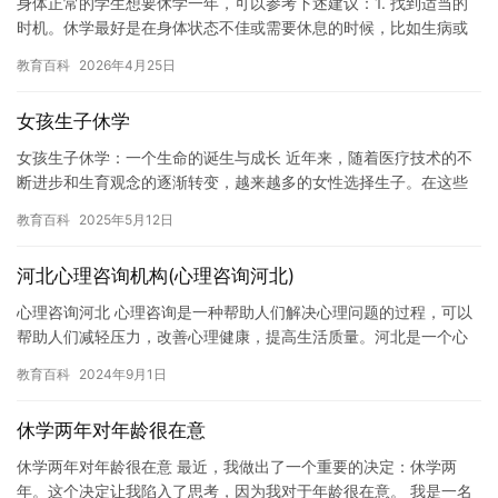
身体正常的学生想要休学一年，可以参考下述建议：1. 找到适当的
时机。休学最好是在身体状态不佳或需要休息的时候，比如生病或
受伤后。这样可以让医生有更多的时间和精力来治疗身体，同时让
教育百科
2026年4月25日
自…
女孩生子休学
女孩生子休学：一个生命的诞生与成长 近年来，随着医疗技术的不
断进步和生育观念的逐渐转变，越来越多的女性选择生子。在这些
女性中，有些是因为意外或疾病而不得不休学，而有些则是因为个
教育百科
2025年5月12日
人原…
河北心理咨询机构(心理咨询河北)
心理咨询河北 心理咨询是一种帮助人们解决心理问题的过程，可以
帮助人们减轻压力，改善心理健康，提高生活质量。河北是一个心
理咨询的重要地区，拥有着丰富的心理咨询资源和良好的心理咨询
教育百科
2024年9月1日
环境…
休学两年对年龄很在意
休学两年对年龄很在意 最近，我做出了一个重要的决定：休学两
年。这个决定让我陷入了思考，因为我对于年龄很在意。 我是一名