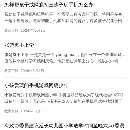
怎样帮孩子戒网瘾初三孩子玩手机怎么办
帮助孩子戒网瘾和玩手机是一个需要认真考虑的问题，特别是在初
三这个年龄段。随着智能手机和互联网的普及，许多孩子沉迷于网
络游戏和社交媒体，这已经成为一个全球性的问题。为了帮助孩子
教育百科
2024年10月8日
们摆脱…
张楚岚不上学
张楚岚不上学 张楚岚是一个 young man，他生长在一个普通家庭，
但他从小就对学习感到厌倦。他总是在课堂上分心，难以集中精
力，最终导致他的学习成绩不断下降。他甚至开始对学校产生…
教育百科
2026年3月4日
小孩爱玩的手机游戏网瘾少年
小孩爱玩的手机游戏网瘾少年 手机游戏已经成为了现代社会中不可
或缺的一部分，无论是小孩还是成人，都能在手机游戏中找到属于
自己的乐趣。然而，手机游戏也带来了一些问题，比如网瘾少年。
教育百科
2024年10月5日
网…
有政协委员建议延长幼儿园小学放学时间至晚六点(委员