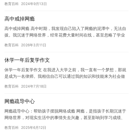
已经得到公布，但是具体的开学时间是否会延迟，还需要根据当…
教育百科
2024年9月13日
高中戒掉网瘾
高中戒掉网瘾 高中时期，我发现自己陷入了网瘾的泥潭中，无法自
拔。我沉迷于网络世界，经常花费大量时间在线，甚至忽略了学业
和社交生活。这让我感到非常沮丧和焦虑，因为我意识到网瘾会对
教育百科
2026年3月11日
我的…
休学一年后复学作文
休学一年后复学作文 在我进入大学之前，我一直有一个梦想，那就
是成为一名律师。我相信自己可以通过我的知识和技能来为社会做
出贡献，并帮助那些需要帮助的人。然而，在我还是学生的时候，
教育百科
2024年7月18日
我遇…
网瘾疏导中心
网瘾疏导中心：帮助孩子摆脱网络成瘾 网瘾，是指孩子长期沉迷于
网络世界，对现实生活中的事情失去兴趣，甚至影响到学习成绩、
人际关系和身体健康。网瘾已经成为一个全球性的问题，对孩子的
教育百科
2025年6月12日
身心…