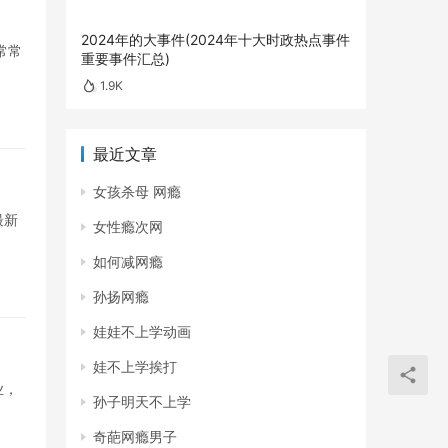
2024年的大事件(2024年十大时政热点事件
常常
重要事件汇总)
1.9K
最近文章
女孩杀母 网瘾
最新
女性瘾次网
如何减网瘾
孙扬网瘾
娃娃不上学动画
娃不上学挨打
业，
孙子明天不上学
奇葩网瘾男子