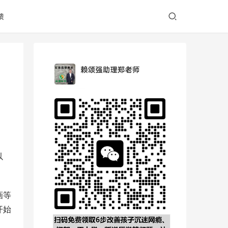
馈
以
画等
开始