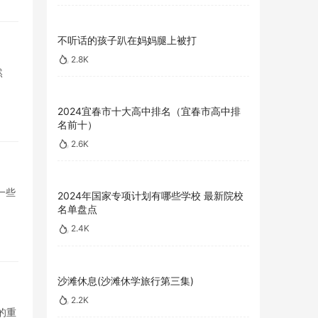
不听话的孩子趴在妈妈腿上被打
2.8K
然
2024宜春市十大高中排名（宜春市高中排
名前十）
2.6K
一些
2024年国家专项计划有哪些学校 最新院校
名单盘点
2.4K
沙滩休息(沙滩休学旅行第三集)
2.2K
的重