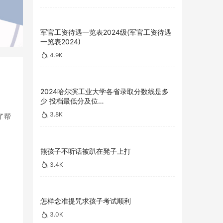
军官工资待遇一览表2024级(军官工资待遇
一览表2024)
4.9K
2024哈尔滨工业大学各省录取分数线是多
少 投档最低分及位…
3.8K
了帮
熊孩子不听话被趴在凳子上打
3.4K
怎样念准提咒求孩子考试顺利
3.0K