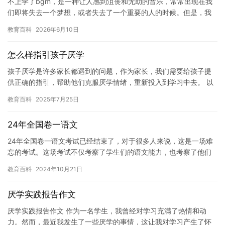
不上学了bgm，是一种让人感到沮丧和无助的音乐，常常出现在我
们即将失去一个梦想，或者失去了一个重要的人的时候。但是，我
们必须明白，即使我们不再上学，我们仍然有很多其他的选择和机
教育百科
2026年6月10日
会来…
怎么样指引孩子厌学
孩子厌学是许多家长都遇到的问题，作为家长，我们需要给孩子提
供正确的指引，帮助他们克服厌学情绪，重新投入到学习中去。 以
下是一些指引孩子厌学的方法和建议： 1. 了解孩子厌学的原因。…
教育百科
2025年7月25日
24年全国卷一语文
24年全国卷一语文考试已经结束了，对于很多人来说，这是一场难
忘的考试。这场考试不仅考察了学生们的语文能力，也考察了他们
对于知识的理解和掌握程度。 在考试中，学生们需要掌握各种语文
教育百科
2024年10月21日
技…
厌学实践报告作文
厌学实践报告作文 作为一名学生，我曾经对学习充满了热情和动
力。然而，最近我发生了一些厌学的事情，这让我对学习产生了怀