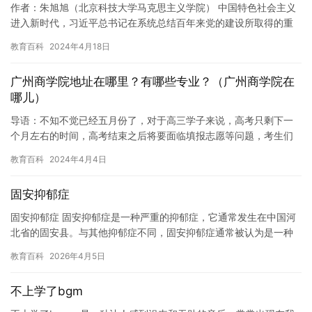
作者：朱旭旭（北京科技大学马克思主义学院） 中国特色社会主义
进入新时代，习近平总书记在系统总结百年来党的建设所取得的重
大成就和历史经验基础上，强调“党的力量来自组织”，把“组织路
教育百科
2024年4月18日
线…
广州商学院地址在哪里？有哪些专业？（广州商学院在
哪儿）
导语：不知不觉已经五月份了，对于高三学子来说，高考只剩下一
个月左右的时间，高考结束之后将要面临填报志愿等问题，考生们
也将会根据自己的分数来报考学校，而今天小编就带各位同学走进
教育百科
2024年4月4日
广州商…
固安抑郁症
固安抑郁症 固安抑郁症是一种严重的抑郁症，它通常发生在中国河
北省的固安县。与其他抑郁症不同，固安抑郁症通常被认为是一种
地方性抑郁症，因为它在固安县非常普遍。固安抑郁症通常表现为
教育百科
2026年4月5日
悲伤…
不上学了bgm