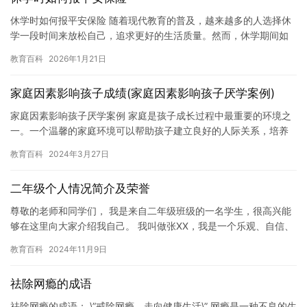
休学时如何报平安保险 随着现代教育的普及，越来越多的人选择休
学一段时间来放松自己，追求更好的生活质量。然而，休学期间如
何报平安保险成为了一个关键问题。以下是一些报平安保险的建
教育百科
2026年1月21日
议： …
家庭因素影响孩子成绩(家庭因素影响孩子厌学案例)
家庭因素影响孩子厌学案例 家庭是孩子成长过程中最重要的环境之
一。一个温馨的家庭环境可以帮助孩子建立良好的人际关系，培养
自信和自尊，促进健康成长。然而，在现实生活中，一些家庭因素
教育百科
2024年3月27日
也可…
二年级个人情况简介及荣誉
尊敬的老师和同学们， 我是来自二年级班级的一名学生，很高兴能
够在这里向大家介绍我自己。 我叫做张XX，我是一个乐观、自信、
勇敢的人。我喜欢帮助别人，也非常喜欢学习。在学校里，我勤奋…
教育百科
2024年11月9日
祛除网瘾的成语
祛除网瘾的成语： \”戒除网瘾，走向健康生活\” 网瘾是一种不良的生