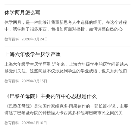
要了…
休学两月怎么写
休学两月，是一种能够让我重新思考人生选择的经历。在这个过程
中，我学到了很多东西，包括如何面对挫折，如何调整自己的心
态，以及如何更好地适应新的环境。 首先，我学会了如何面对挫
教育百科
2026年3月24日
折。在学…
上海六年级学生厌学严重
上海六年级学生厌学严重 近年来，上海六年级学生的厌学问题越来
越受到关注。这些问题不仅涉及到学生的学业成绩，也关系到他们
的心理健康和成长发展。根据相关数据显示，目前六年级学生的厌
教育百科
2025年3月15日
学问…
《巴黎圣母院》主要内容中心思想是什么
《巴黎圣母院》是法国作家维克多·雨果创作的一部长篇小说，主要
讲述了巴黎圣母院的钟楼怪人卡西莫多和他与巴黎市民之间的关
系，以及他与巴黎圣母院火灾之间的联系。 这部小说通过描述一个
教育百科
2025年1月10日
钟楼…