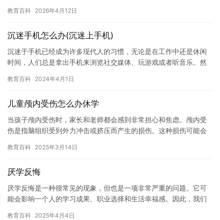
是一种严重的疾病，可以影响一个人的情绪，健康和生活质量。 抑
教育百科
2026年4月12日
郁症…
沉迷手机怎么办(沉迷上手机)
沉迷于手机已经成为许多现代人的习惯，无论是在工作中还是休闲
时间，人们总是拿出手机来浏览社交媒体、玩游戏或者听音乐。然
而，这种习惯不仅会影响人们的身体健康，也会影响人们的生活质
教育百科
2024年4月1日
量。 …
儿童颅内受伤怎么办休学
当孩子颅内受伤时，家长和老师都会感到非常担心和焦虑。颅内受
伤是指脑组织受到外力冲击或挤压而产生的损伤。这种损伤可能会
对孩子的健康和生命安全造成威胁，因此，及时采取措施是非常重
教育百科
2025年3月14日
要的。…
厌学反悔
厌学反悔是一种很常见的现象，但也是一项非常严重的问题。它可
能会影响一个人的学习成果、职业选择和生活幸福感。因此，我们
需要认真对待厌学反悔问题，找到解决问题的方法。 首先，我们需
教育百科
2025年4月4日