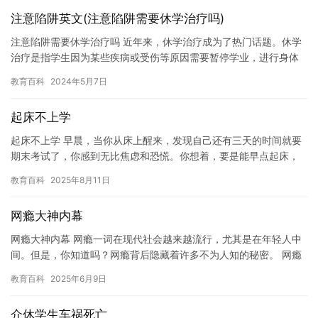
注意陷阱英文(注意陷阱需要休学治疗吗)
注意陷阱需要休学治疗吗 近年来，休学治疗成为了热门话题。休学
治疗是指学生因为某些疾病或受伤等原因需要暂停学业，进行身体
或心理健康治疗的过程。对于学生来说，休学治疗是一种重要的保
教育百科
2024年5月7日
护自…
起床不上学
起床不上学 早晨，当你从床上醒来，发现自己还有三天的时间就要
期末考试了，你感到无比焦虑和恐慌。你想着，要是能早点起床，
就可以多复习一些知识点，就能考得更好。但是，你知道，你不可
教育百科
2025年8月11日
能永…
网瘾大神内幕
网瘾大神内幕 网瘾一词在现代社会越来越流行，尤其是在年轻人中
间。但是，你知道吗？网瘾背后隐藏着许多不为人知的秘密。 网瘾
是指一个人沉迷于网络世界，并表现出明显的网络依赖症状，如长
教育百科
2025年6月9日
时…
介休学生车祸死亡