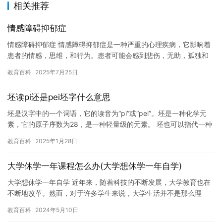
相关推荐
情感障碍抑郁症
情感障碍抑郁症 情感障碍抑郁症是一种严重的心理疾病，它影响着
患者的情感，思维，和行为。患者可能会感到悲伤，无助，孤独和
失落，这些症状可能会影响他们的生活质量，甚至导致自杀。 情感
教育百科
2025年7月25日
障…
坯读pi还是pei坯字什么意思
坯是汉字中的一个词语，它的读音为“pi”或“pei”。坯是一种化学元
素，它的原子序数为28，是一种轻量级的元素。 坯也可以指代一种
房地产项目，它指的是在土地还没有开发完毕的情况下，…
教育百科
2025年1月28日
大学休学一年课程怎么办(大学想休学一年自学)
大学想休学一年自学 近年来，随着科技的不断发展，大学教育也在
不断地改革。然而，对于许多学生来说，大学生活并不是那么理
想。他们可能感到压力过大，或者遇到了一些不可预见的问题，导
教育百科
2024年5月10日
致他们…