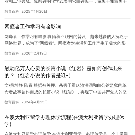
业和工业领域。氯酸钾的化学式表明它由钾离子，氯离子和氧离子
组成。 钾离子是K+，氯离子是Cl-，氧离子是O2-。这些离…
教育百科
2025年1月20日
网瘾者工作学习有啥影响
网瘾者工作学习有啥影响 随着互联网的普及，越来越多的人沉迷于
网络世界，成为了“网瘾者”。网瘾者对生活和工作产生了极大的影
响，不仅会对身体和心理健康造成负面影响，还会影响工作学习和
教育百科
2026年2月19日
成…
触动亿万人心灵的长篇小说《红岩》是如何创作出来
的？（红岩小说的作者是谁-）
文/熊坤静 陆青 根据被关押、杀害于重庆渣滓洞和白公馆监狱的革
命者故事创作而成的长篇小说《红岩》，再现了中国共产党人的坚
定信念与不屈精神，塑造出许云峰、江姐（江竹筠）、双枪老太婆
教育百科
2024年4月25日
等…
在澳大利亚留学办理休学流程(在澳大利亚留学办理休
学)
在澳大利亚留学办理休学 在澳大利亚留学，办理休学是一个非常重