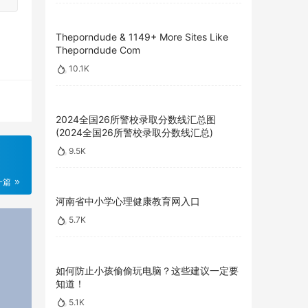
Theporndude & 1149+ More Sites Like
Theporndude Com
10.1K
2024全国26所警校录取分数线汇总图
(2024全国26所警校录取分数线汇总)
9.5K
一篇
河南省中小学心理健康教育网入口
5.7K
如何防止小孩偷偷玩电脑？这些建议一定要
知道！
5.1K