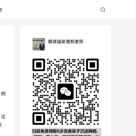
馈
，她
，这
训