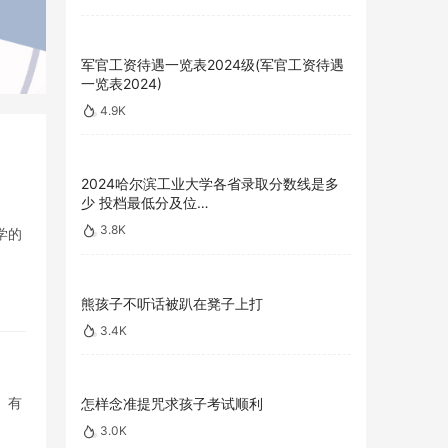
军官工资待遇一览表2024级(军官工资待遇
一览表2024)
4.9K
2024哈尔滨工业大学各省录取分数线是多
少 投档最低分及位…
3.8K
学的
熊孩子不听话被趴在凳子上打
3.4K
。有
怎样念准提咒求孩子考试顺利
3.0K