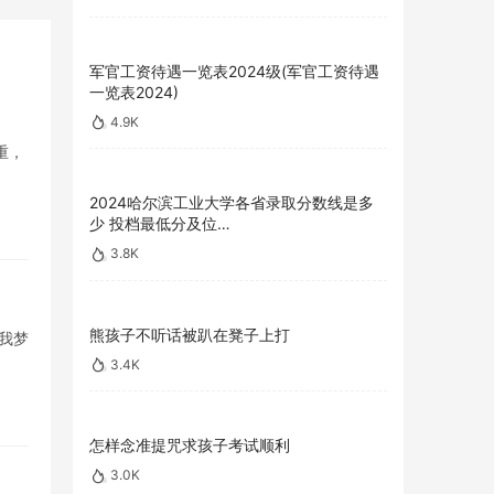
军官工资待遇一览表2024级(军官工资待遇
一览表2024)
4.9K
重，
2024哈尔滨工业大学各省录取分数线是多
少 投档最低分及位…
3.8K
熊孩子不听话被趴在凳子上打
我梦
3.4K
怎样念准提咒求孩子考试顺利
3.0K