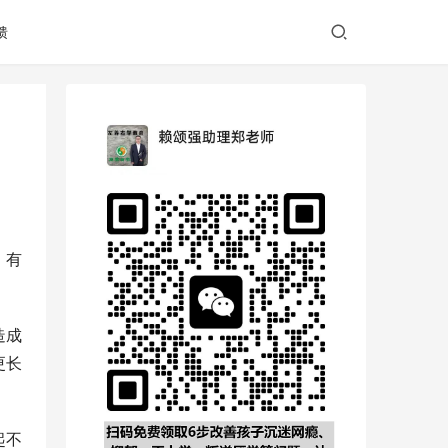
馈
，有
造成
更长
起不