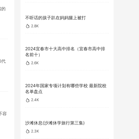
省的
不听话的孩子趴在妈妈腿上被打
2.8K
2024宜春市十大高中排名（宜春市高中排
名前十）
和代
2.6K
2024年国家专项计划有哪些学校 最新院校
名单盘点
2.4K
不容
沙滩休息(沙滩休学旅行第三集)
2.3K