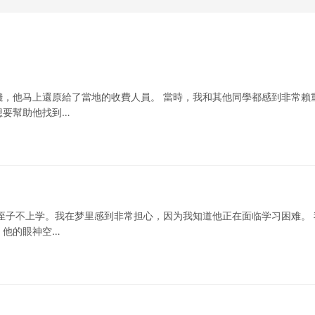
，他马上還原給了當地的收費人員。 當時，我和其他同學都感到非常賴
想要幫助他找到…
侄子不上学。我在梦里感到非常担心，因为我知道他正在面临学习困难。 
。他的眼神空…