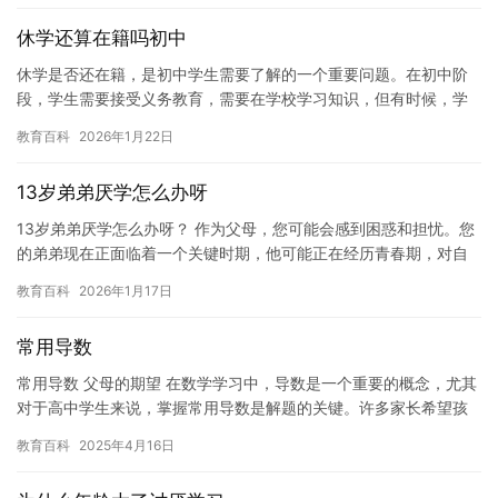
休学还算在籍吗初中
休学是否还在籍，是初中学生需要了解的一个重要问题。在初中阶
段，学生需要接受义务教育，需要在学校学习知识，但有时候，学
生可能需要暂时离开学校，例如因为生病或家庭紧急情况。在这种
教育百科
2026年1月22日
情况下…
13岁弟弟厌学怎么办呀
13岁弟弟厌学怎么办呀？ 作为父母，您可能会感到困惑和担忧。您
的弟弟现在正面临着一个关键时期，他可能正在经历青春期，对自
己的生活和未来感到不确定和不安。他可能会表现出厌学，不愿意
教育百科
2026年1月17日
参…
常用导数
常用导数 父母的期望 在数学学习中，导数是一个重要的概念，尤其
对于高中学生来说，掌握常用导数是解题的关键。许多家长希望孩
子能够熟练掌握常见函数的导数公式，如幂函数、三角函数和指数
教育百科
2025年4月16日
函…