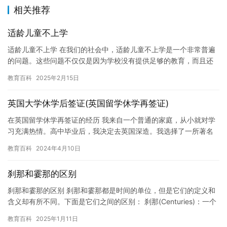
相关推荐
适龄儿童不上学
适龄儿童不上学 在我们的社会中，适龄儿童不上学是一个非常普遍
的问题。这些问题不仅仅是因为学校没有提供足够的教育，而且还
因为许多家庭无法承担儿童的教育费用。今天，我想探讨一下这个
教育百科
2025年2月15日
问题…
英国大学休学后签证(英国留学休学再签证)
在英国留学休学再签证的经历 我来自一个普通的家庭，从小就对学
习充满热情。高中毕业后，我决定去英国深造。我选择了一所著名
的大学，并努力学习，取得了优异的成绩。然而，由于一些个人原
教育百科
2024年4月10日
因，…
刹那和霎那的区别
刹那和霎那的区别 刹那和霎那都是时间的单位，但是它们的定义和
含义却有所不同。下面是它们之间的区别： 刹那(Centuries)：一个
世纪的单位，通常用于比较不同国家或地区的文化、历…
教育百科
2025年1月11日